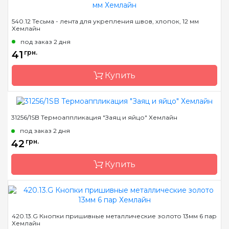
Бренд
Hemline
540.12 Тесьма - лента для укрепления швов, хлопок, 12 мм
Хемлайн
Страна-производитель
Австралия
под заказ 2 дня
41
грн.
Купить
31256/1SB Термоаппликация "Заяц и яйцо" Хемлайн
Бренд
Hemline
под заказ 2 дня
Страна-производитель
Австралия
42
грн.
Назначение
Тесьма
Купить
Бренд
Hemline
420.13.G Кнопки пришивные металлические золото 13мм 6 пар
Хемлайн
Страна-производитель
Австралия