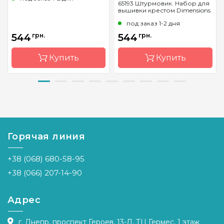
65193 Штурмовик. Набор для
вышивки крестом Dimensions
под заказ 1-2 дня
544
грн.
544
грн.
Купить
Купить
Бренд
Classic
Бренд
Dimensions
Design
Страна-
Китай
Страна-
Украина
производитель
производитель
Горячая линия
Размер
13х18 см
Размер
36 х 20 см
Канва
Aida 14
+38 (068) 680-58-95
Канва
Aida 14
Зашивка
частичная
Zweigart
+38 (066) 207-14-90
Зашивка
частичная
Адрес
г. Днепр, проспект Героев, 13-Л, ТЦ Гермес, 1 этаж