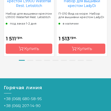
Набор для вышивки крестом
П-010 Вид на море. Набор
L9900 Waterfall Rest. Letistitch
для вышивки крестом LadyDi
под заказ 1-2 дня
в наличии
1 511
грн.
1 513
грн.
Купить
Купить
Бренд
Letistitch
Бренд
LadyDi
Страна-
Молдова
Страна-
Украина
производитель
производитель
Горячая линия
Размер
40 x 27
Размер
28,5 х 47,6
см
см
+38 (068) 680-58-95
Канва
Aida 16
Канва
Аида 16
Zweigart
+38 (066) 207-14-90
Зашивка
полная