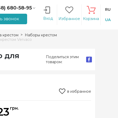
68) 680-58-95
RU
66) 207-14-90
Вход
ть звонок
Избранное
Корзина
UA
 крестом
Наборы крестом
крестом Vervaco
р для
Поделиться этим
товаром:
в избранное
23
грн.