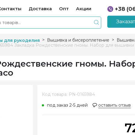
Контакты
Доставка
Опт
Акции
+38 (0
+38 (0
Заказа
Вышивка и бисероплетение
Вышивка
ы для рукоделия
65984 Закладка Рождественские гномы. Набор для вышивки 
Рождественские гномы. Набо
aco
Код товара: PN-0165984
под заказ 2-5 дней
оставить отзыв
7