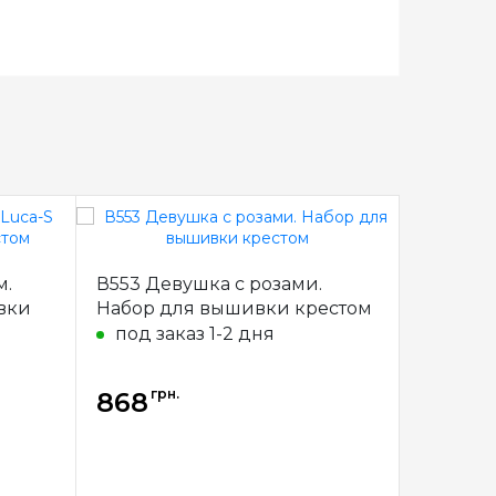
м.
В553 Девушка с розами.
VN-042 
вки
Набор для вышивки крестом
Набор 
крестик
под заказ 1-2 дня
в нал
грн.
грн
868
868