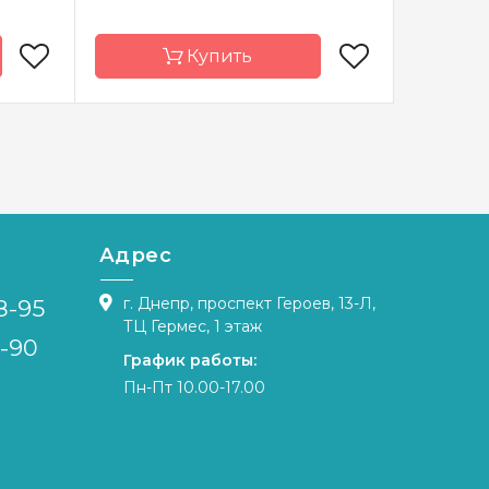
Купить
Luca-S
Бренд
Luca-S
Бренд
лдова
Страна-
Молдова
Страна-
производитель
произво
x 26 см
Размер
28,5х35,5 cm
Размер
Адрес
weigart
Канва
Aida18, мулине
Канва
Anchor
г. Днепр, проспект Героев, 13-Л,
8-95
полная
ТЦ Гермес, 1 этаж
Зашивка
полная
Зашивка
4-90
График работы:
Пн-Пт 10.00-17.00