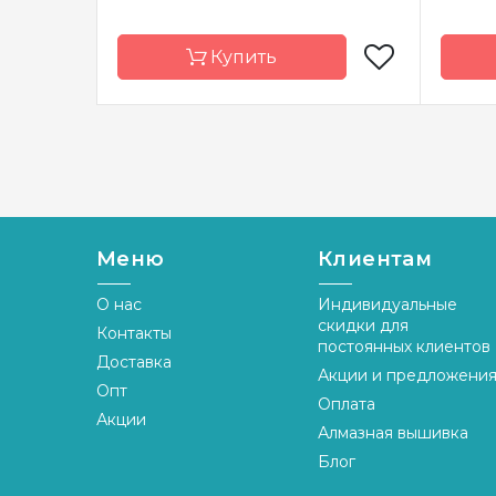
Купить
Бренд
Luca-S
Брен
Страна-
Молдова
Стран
производитель
произ
Размер
17 x 16 см
Разме
Меню
Клиентам
Канва
Aida 16 Zweigart
Канва
О нас
Индивидуальные
Зашивка
частичная
Зашив
скидки для
Контакты
постоянных клиентов
Доставка
Акции и предложени
Опт
Оплата
Акции
Алмазная вышивка
Блог