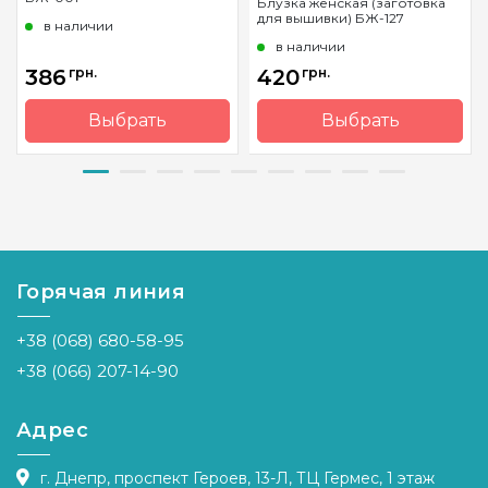
Блузка женская (заготовка
для вышивки) БЖ-127
в наличии
в наличии
386
грн.
420
грн.
Выбрать
Выбрать
Бренд
Барвиста
Бренд
Барвиста
Вишиванка
Вишиванка
Страна-
Украина
Страна-
Украина
производитель
производитель
Горячая линия
+38 (068) 680-58-95
+38 (066) 207-14-90
Адрес
г. Днепр, проспект Героев, 13-Л, ТЦ Гермес, 1 этаж