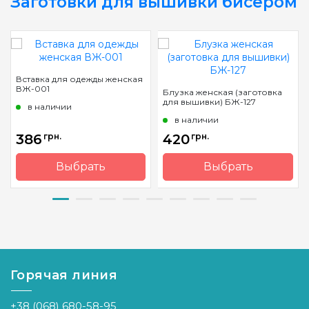
Заготовки для вышивки бисером
Вставка для одежды женская
ВЖ-001
Блузка женская (заготовка
для вышивки) БЖ-127
в наличии
в наличии
386
грн.
420
грн.
Выбрать
Выбрать
Бренд
Барвиста
Бренд
Барвиста
Вишиванка
Вишиванка
Страна-
Украина
Страна-
Украина
производитель
производитель
Горячая линия
+38 (068) 680-58-95