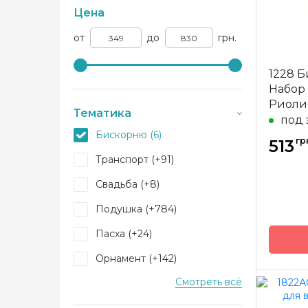
Цена
от
до
грн.
1228 Б
Набор
Риоли
Тематика
под 
Бискорню (6)
гр
513
Транспорт (+91)
Свадьба (+8)
Подушка (+784)
Пасха (+24)
Орнамент (+142)
Смотреть всё
Новый год (+666)
Бренд