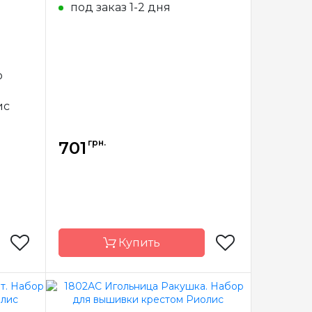
под заказ 1-2 дня
о
ис
грн.
701
Купить
Riolis
Бренд
Riolis