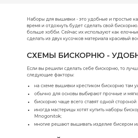
Размер
Одеяльце (+25)
Канва
Коврик (+7)
Наборы для вышивки - это удобные и простые к
Зашивк
время и отдохнуть будет сделать свой бискорню.
Открытка (+31)
больше хобби. Сейчас их используют как елочны
сделать из двух кусочков материала красивый во
Люди Дети (+864)
Пейзаж (+1342)
СХЕМЫ БИСКОРНЮ - УДОБ
Магнит (+12)
Если вы решили сделать себе бискорню, то луч
Религиозные сюжеты (+62)
следующие факторы:
Маска для сна (+1)
на схеме вышивки крестиком бискорню там у
обычно для основы выбирают прочные и мягки
Символика (+27)
бискорню чаще всего ставят одной стороной 
Метрика (+118)
иногда мастерицы хотят купить наборы биско
Mnogonitok;
Украшение для цветов (+3)
многие решают вышивать изделие бисером ил
Мешочки (+35)