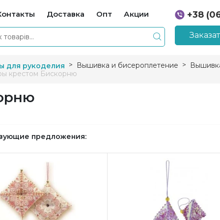
Контакты
Доставка
Опт
Акции
+38 (0
+38 (0
Заказа
Вышивка и бисероплетение
Вышивка
ы для рукоделия
ы крестом Бискорню
орню
вующие предложения: