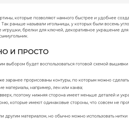
8х8 см
Зашивка
час
Lugana 25
Zweigart
артины, которые позволяют намного быстрее и удобнее созд
а
частичная
 Так раньше называли игольницы, у которых были восемь угл
е игрушки, брелки для ключей, декоративное украшение для 
сьмиугольник.
НО И ПРОСТО
шим выбором будет воспользоваться готовой схемой вышивки
же заранее прорисованы контуры, по которым можно сделать
е материалы, например, лен или канва;
вверх, поэтому нижняя сторона имеет меньше деталей и укр
рню, которые имеют одинаковые стороны, что совсем не про
и другим материалом, но обычно можно использовать нитки 