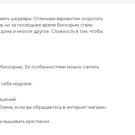
тичная
Зашивка
полная
авать шедевры. Отличным вариантом скоротать
ов, но за последнее время бискорню стали
дома и многое другое. Сложность в том, чтобы
 бискорню. Ее особенностями можно считать
 себе изделие;
ашений;
блема, если вы обращаетесь в интернет-магазин
и вышивать крестиком.