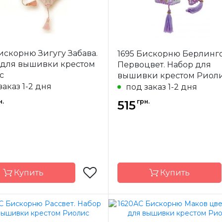
искорню Зигугу Забава.
1695 Бискорню Берлинг
 для вышивки крестом
Первоцвет. Набор для
с
вышивки крестом Риол
заказ 1-2 дня
под заказ 1-2 дня
н.
грн.
515
Купить
Купить
Riolis
Бренд