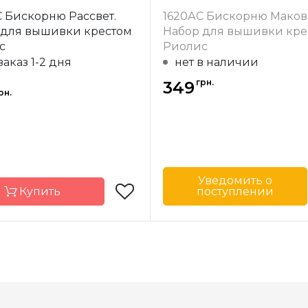
 Бискорню Рассвет.
1620АС Бискорню Маков 
-
Литва
Страна-
 для вышивки крестом
Набор для вышивки кре
одитель
производитель
с
Риолис
8х8 см
Размер
заказ 1-2 дня
нет в наличии
Lugana 25
Канва
Aida 18 Z
грн.
Zweigart
349
рн.
Зашивка
а
полная
Уведомить о
Купить
поступлении
Бренд
Страна-
производитель
Riolis
Размер
-
Литва
одитель
Канва
Aida 18 Z