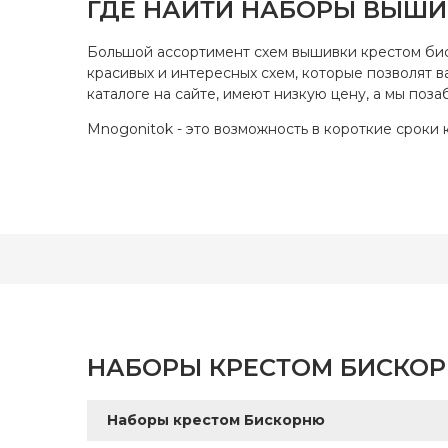
ГДЕ НАЙТИ НАБОРЫ ВЫШИ
Фэнтези (+152)
Модульные картины (+15)
Большой ассортимент схем вышивки крестом бис
красивых и интересных схем, которые позволят 
Часы (+1)
каталоге на сайте, имеют низкую цену, а мы поза
Салфетка (+1)
Mnogonitok - это возможность в короткие сроки 
НАБОРЫ КРЕСТОМ БИСКОР
Наборы крестом Бискорню