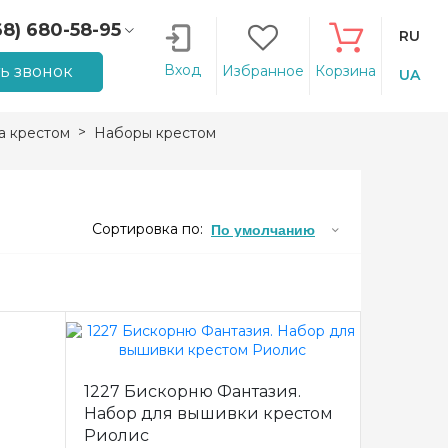
68) 680-58-95
RU
66) 207-14-90
Вход
ть звонок
Избранное
Корзина
UA
 крестом
Наборы крестом
Сортировка по:
По умолчанию
1227 Бискорню Фантазия.
Набор для вышивки крестом
Риолис