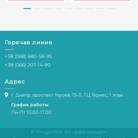
Бренд
Vervaco
Бренд
Vervaco
Страна-
Бельгия
Страна-
Бельгия
производитель
производитель
Горячая линия
Размер
27x19 см
Размер
22х28 см
Канва
Aida № 18
Канва
Aida № 18
+38 (068) 680-58-95
Zweigart
Zweigart
+38 (066) 207-14-90
Зашивка
частичная
Зашивка
частичная
Адрес
г. Днепр, проспект Героев, 13-Л, ТЦ Гермес, 1 этаж
График работы:
Пн-Пт 10.00-17.00
© Mnogonitok. Всі права захищені.