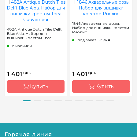
1846 Акварельные розы.
Набор для вышивки крестом
482A Antique Dutch Tiles Delft
Риолис
Blue Aida. Набор для
вышивки крестом Thea
под заказ 1-2 дня
Gouverneur
в наличии
1 401
грн.
1 401
грн.
Купить
Купить
Бренд
Thea
Бренд
Riolis
Gouverneur
Страна-
Литва
Страна-
Нидерланды
производитель
производитель
Горячая линия
Размер
30х30 см