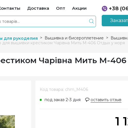
Контакты
Доставка
Опт
Акции
+38 (0
+38 (0
Заказа
Вышивка и бисероплетение
Вышивка
ы для рукоделия
 для вышивки крестиком Чарівна Мить М-406 Отдых у моря
естиком Чарівна Мить М-406
Код товара: chm_M406
под заказ 2-3 дня
оставить отзыв
1 