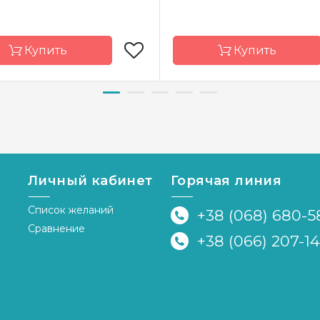
Купить
Купить
д
Vervaco
Бренд
а-
Бельгия
Страна-
водитель
производитель
р
11 x 13 см *3 шт
Размер
30
Личный кабинет
Горячая линия
лен № 27
Канва
Aida 14 Z
Zweigart
Список желаний
+38 (068) 680-5
Зашивка
час
Сравнение
ка
частичная
+38 (066) 207-1
я