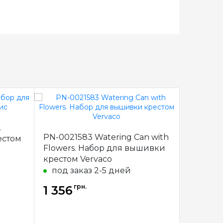
.
B617 Де
PN-0021583 Watering Can with
естом
Младенц
Flowers. Набор для вышивки
для вы
крестом Vervaco
под за
под заказ 2-5 дней
грн.
г
1 356
1 357