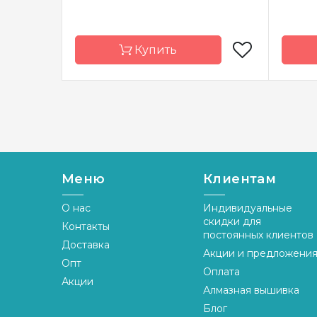
Купить
Бренд
Vervaco
Брен
Страна-
Бельгия
Стран
производитель
произ
Размер
11 x 13 см *3 шт
Разме
Меню
Клиентам
Канва
лен № 27
Канва
Zweigart
О нас
Индивидуальные
скидки для
Контакты
Зашивка
частичная
Зашив
постоянных клиентов
Доставка
Акции и предложени
Опт
Оплата
Акции
Алмазная вышивка
Блог