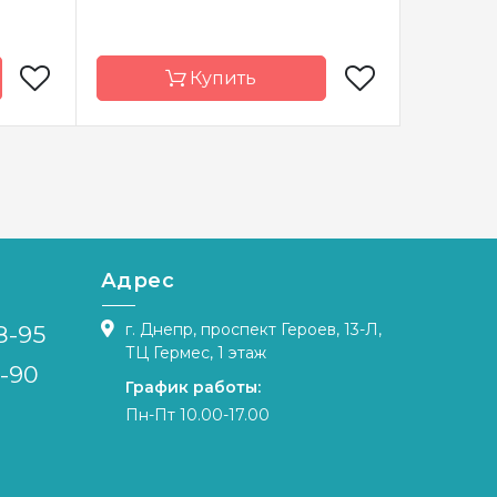
Купить
Riolis
Бренд
Vervaco
Бренд
Литва
Страна-
Бельгия
Страна-
производитель
произво
х40 см
Размер
19х25 см
Размер
Адрес
weigart
Канва
Aida № 14
Канва
Zweigart
г. Днепр, проспект Героев, 13-Л,
8-95
тичная
Зашивка
ТЦ Гермес, 1 этаж
Зашивка
частичная
4-90
График работы:
Пн-Пт 10.00-17.00