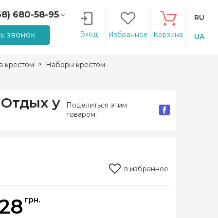
68) 680-58-95
RU
66) 207-14-90
Вход
ть звонок
Избранное
Корзина
UA
 крестом
Наборы крестом
 Отдых у
Поделиться этим
товаром:
в избранное
128
грн.