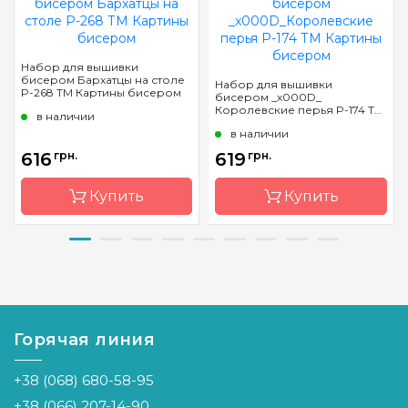
Набор для вышивки
бисером Бархатцы на столе
Набор для вышивки
P-268 ТМ Картины бисером
бисером _x000D_
Королевские перья P-174 ТМ
в наличии
Картины бисером
в наличии
616
грн.
619
грн.
Купить
Купить
Бренд
Картини
Бренд
Картини
бісером
бісером
Страна-
Украина
Страна-
Украина
производитель
производитель
Горячая линия
Зашивка
частичная
Зашивка
частичная
+38 (068) 680-58-95
Материал
габардин,
Материал
габардин
дублированный
дублированны
+38 (066) 207-14-90