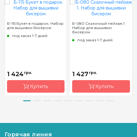
Б-115 Букет в подарок. Набор
Б-080 Сказочный пейзаж 1.
для вышивки бисером
Набор для вышивки
бисером
под заказ 1-7 дней
под заказ 1-7 дней
1 424
грн.
1 427
грн.
Купить
Купить
Бренд
Магия
Бренд
Магия
канвы
канвы
Страна-
Украина
Страна-
Украина
производитель
производитель
Горячая линия