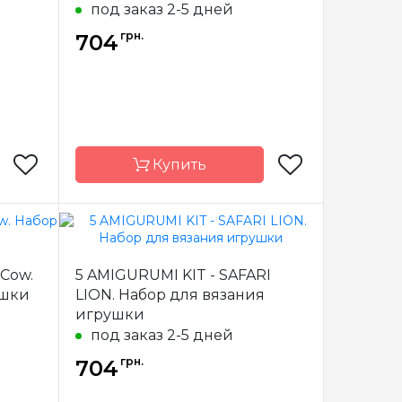
под заказ 2-5 дней
грн.
704
Купить
Circulo
Бренд
Circulo
 Cow.
5 AMIGURUMI KIT - SAFARI
азилия
Страна-
Бразилия
ушки
LION. Набор для вязания
производитель
игрушки
под заказ 2-5 дней
грн.
704