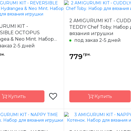
Circulo
Бренд
2 AMIGURUMI KIT - CUDD
-
Бразилия
Страна-
Бр
URUMI KIT -
TEDDY Chef Toby. Набор
одитель
производитель
SIBLE OCTOPUS
вязания игрушки
gea & Neo Mint. Набор
под заказ 2-5 дней
язания игрушки
заказ 2-5 дней
рн.
грн.
779
Купить
Купить
Circulo
Бренд