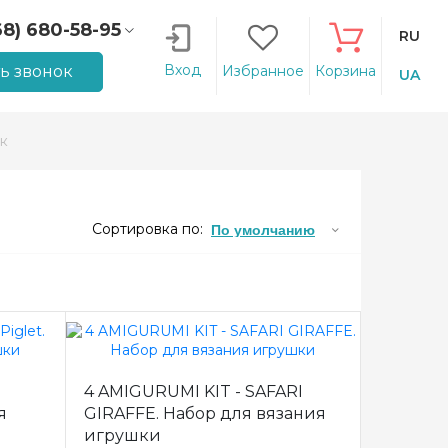
68) 680-58-95
RU
66) 207-14-90
Вход
ть звонок
Избранное
Корзина
UA
к
Сортировка по:
По умолчанию
4 AMIGURUMI KIT - SAFARI
я
GIRAFFE. Набор для вязания
игрушки