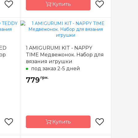
Купить
Circulo
Бренд
Circulo
азилия
Страна-
Бразилия
TED
1 AMIGURUMI KIT - NAPPY
производитель
ор
TIME Медвежонок. Набор для
вязания игрушки
под заказ 2-5 дней
грн.
779
Купить