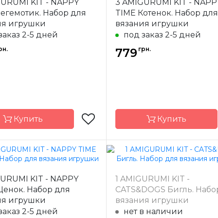
GURUMI KIT - NAPPY
3 AMIGURUMI KIT - NAPP
-
Бразилия
Страна-
Бр
егемотик. Набор для
TIME Котенок. Набор для
одитель
производитель
ия игрушки
вязания игрушки
заказ 2-5 дней
под заказ 2-5 дней
рн.
грн.
779
Купить
Купить
Circulo
Бренд
URUMI KIT - NAPPY
1 AMIGURUMI KIT -
-
Бразилия
Страна-
Бр
Щенок. Набор для
CATS&DOGS Бигль. Набо
одитель
производитель
ия игрушки
вязания игрушки
заказ 2-5 дней
нет в наличии