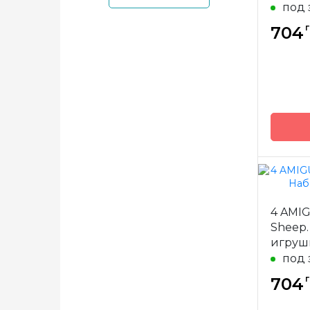
под 
г
704
Бренд
4 AMI
Страна
Sheep.
произв
игруш
под 
г
704