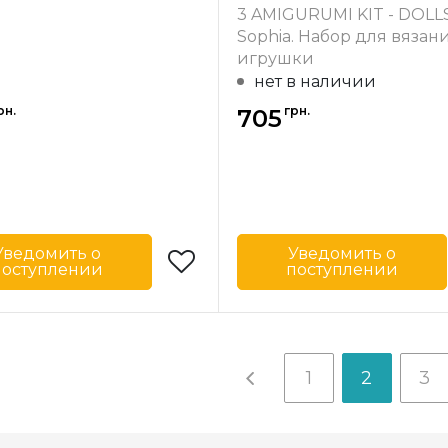
3 AMIGURUMI KIT - DOLL
Sophia. Набор для вязан
игрушки
нет в наличии
рн.
грн.
705
Уведомить о
Уведомить о
поступлении
поступлении
Circulo
Бренд
-
Бразилия
Страна-
Бр
одитель
производитель
1
2
3