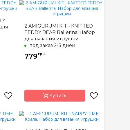
Circulo
Бренд
Circulo
LY
азилия
Страна-
Бразилия
2 AMIGURUMI KIT - KNITTED
 для
производитель
TEDDY BEAR Ballerina. Набор
для вязания игрушки
под заказ 2-5 дней
грн.
779
Купить
Circulo
Бренд
Circulo