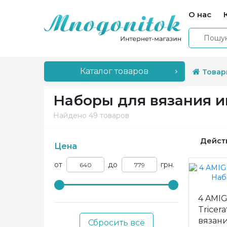
О нас
Каталог товаров
Товар
Наборы для вязания 
Найдено
49 товаров
Дейст
Цена
от
до
грн.
4 AMIG
Tricer
вязан
Сбросить всё