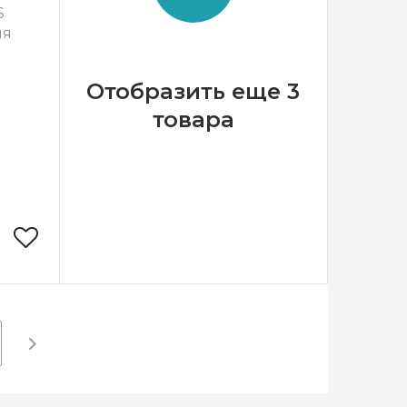
S
ия
Отобразить еще 3
товара
Circulo
азилия