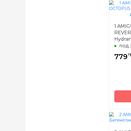
Бренд
Страна
1 AMIG
произв
REVER
Hydran
для в
под 
г
779
Бренд