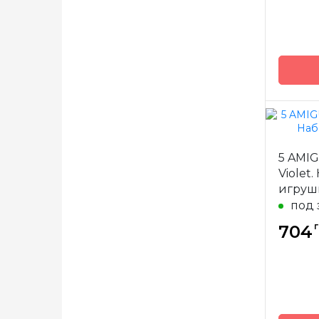
Бренд
5 AMI
Страна
Violet
произв
игруш
под 
г
704