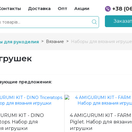
Контакты
Доставка
Опт
Акции
+38 (0
+38 (0
Заказа
Вязание
Наборы для вязания игруше
ы для рукоделия
игрушек
вующие предложения:
URUMI KIT - DINO
4 AMIGURUMI KIT - FARM
atops. Набор для
Piglet. Набор для вязани
ия игрушки
игрушки