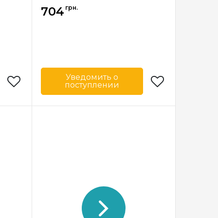
грн.
704
Уведомить о
поступлении
Circulo
Бренд
Circulo
азилия
Страна-
Бразилия
производитель