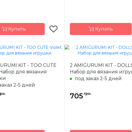
Купить
Купить
Circulo
Бренд
GURUMI KIT - TOO CUTE
2 AMIGURUMI KIT - DOLLS
-
Бразилия
Страна-
Бр
. Набор для вязания
Набор для вязания игр
одитель
производитель
ки
под заказ 2-5 дней
заказ 2-5 дней
рн.
грн.
705