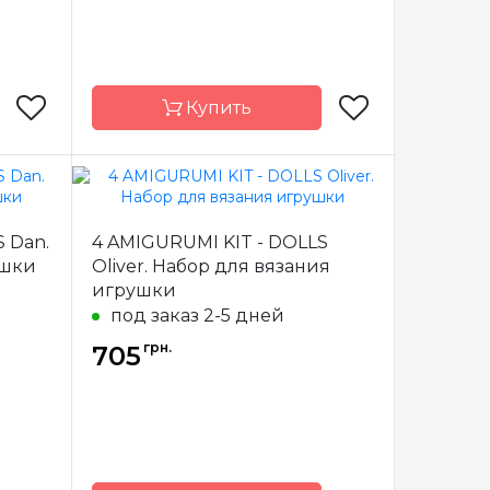
Купить
Circulo
Бренд
Circulo
 Dan.
4 AMIGURUMI KIT - DOLLS
азилия
Страна-
Бразилия
ушки
Oliver. Набор для вязания
производитель
игрушки
под заказ 2-5 дней
грн.
705