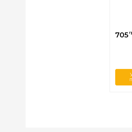
г
705
Бренд
Страна
произв