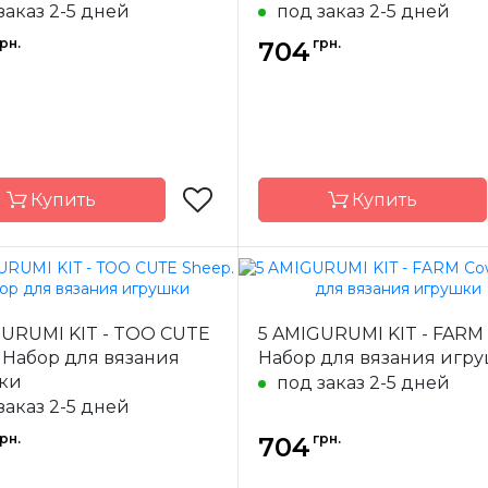
заказ 2-5 дней
под заказ 2-5 дней
рн.
грн.
704
Купить
Купить
Circulo
Бренд
GURUMI KIT - TOO CUTE
5 AMIGURUMI KIT - FARM
-
Бразилия
Страна-
Бр
 Набор для вязания
Набор для вязания игр
одитель
производитель
ки
под заказ 2-5 дней
заказ 2-5 дней
рн.
грн.
704