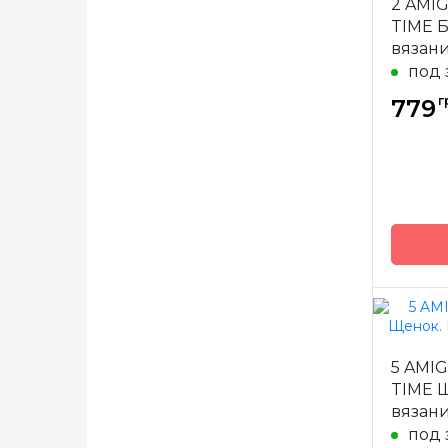
2 AMI
Страна
TIME Б
произв
вязан
под 
г
779
Бренд
5 AMIG
Страна
TIME 
произв
вязан
под 