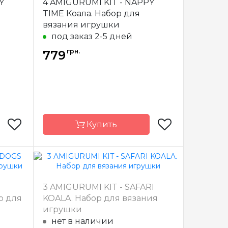
Y
4 AMIGURUMI KIT - NAPPY
азилия
Страна-
Бразилия
TIME Коала. Набор для
производитель
вязания игрушки
под заказ 2-5 дней
грн.
779
Купить
Circulo
Бренд
Circulo
3 AMIGURUMI KIT - SAFARI
азилия
Страна-
Бразилия
р для
KOALA. Набор для вязания
производитель
игрушки
нет в наличии