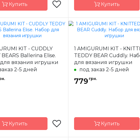
Купить
Купить
Circulo
Бренд
-
Бразилия
Страна-
Бр
URUMI KIT - CUDDLY
1 AMIGURUMI KIT - KNIT
одитель
производитель
BEARS Ballerina Elise.
TEDDY BEAR Cuddly. Наб
 для вязания игрушки
для вязания игрушки
заказ 2-5 дней
под заказ 2-5 дней
рн.
грн.
779
Купить
Купить