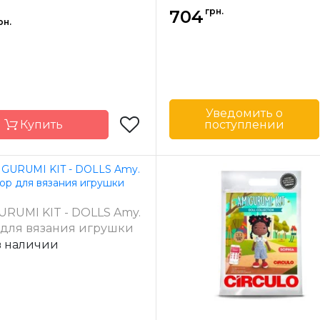
грн.
704
рн.
Уведомить о
Купить
поступлении
Бренд
Страна-
Бр
производитель
Circulo
URUMI KIT - DOLLS Amy.
-
Бразилия
 для вязания игрушки
одитель
в наличии