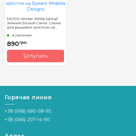
MD100 Winter White Santa//
Зимний Белый Санта. Схема
для вышивки крестом на
бумаге Mirabilia Designs
в наличии
890
грн.
Купить
Бренд
Mirabilia
Designs
Страна-
США
Горячая линия
производитель
Размер
33 x 44 см
+38 (068) 680-58-95
+38 (066) 207-14-90
Зашивка
частичная