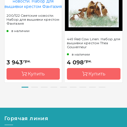
200/122 Светские новости.
Набор для вышивки крестом
Фантазия
в наличии
449 Red Cow Linen. Набор для
вышивки крестом Thea
Gouverneur
в наличии
3 943
грн.
4 098
грн.
Купить
Купить
Бренд
Фантазия
Бренд
Thea
Gouverneur
Страна-
Украина
производитель
Страна-
Нидерла
производитель
Горячая линия
Размер
80 х 51 см
Размер
45х70см