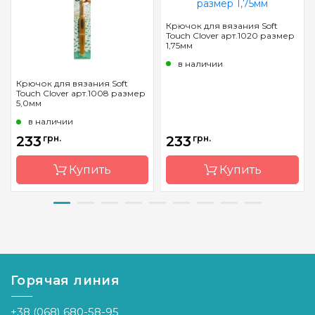
Крючок для вязания Soft
Touch Clover арт.1020 размер
1,75мм
в наличии
Крючок для вязания Soft
Touch Clover арт.1008 размер
5,0мм
в наличии
233
грн.
233
грн.
Купить
Купить
Бренд
Clover
Бренд
Clover
Страна-
Япония
Страна-
Япония
производитель
производитель
Горячая линия
Материал
алюминий
Материал
сталь
Тип
односторонний
Тип
односторонний
+38 (068) 680-58-95