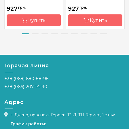
927
грн.
927
грн.
Купить
Купить
Бренд
Dimensions
Бренд
Thea
Gouverneur
Страна-
Китай
производитель
Страна-
Нидерла
производитель
Горячая линия
Размер
34х27 см
Размер
17х24см
Канва
Aida 14
+38 (068) 680-58-95
Канва
Linen 36
Зашивка
частичная
+38 (066) 207-14-90
Зашивка
частичная
Адрес
г. Днепр, проспект Героев, 13-Л, ТЦ Гермес, 1 этаж
График работы: