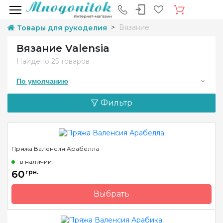
Вязание
Товары для рукоделия
Вязание Valensia
Найдено
25 товаров
По умолчанию
Фильтр
Пряжа Валенсия Арабелла
в наличии
60
грн.
Выбрать
Бренд
Valensia
Страна-производитель
Испания