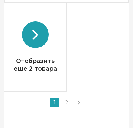
Бренд
Valensia
Страна-производитель
Испания
Вес мотка
50 гр.
Метраж
130 м.
Состав
50% хлопок, 50%
высокообъемный акрил
Отобразить
еще 2 товара
1
2