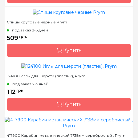
Длина
30 см, 35 см, 40 см
Спицы круговые черные Prym
Бренд
Prym
под заказ 2-5 дней
Страна-производитель
Германия
509
грн.
Тип спиц
круговые
Купить
Материал
Пластик
Длина
60 см, 80 см
124100 Иглы для шерсти (пластик), Prym
Бренд
Prym
под заказ 2-5 дней
Страна-производитель
Германия
112
грн.
Тип спиц
круговые
Купить
Материал
Пластик
Длина
60 см, 80 см
Бренд
Prym
417900 Карабин металлический 7*38мм серебристый , Prym