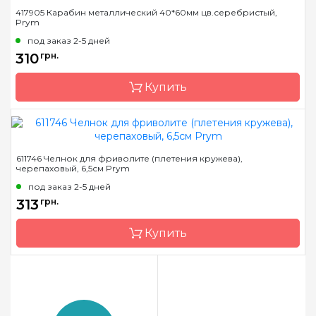
Бренд
Prym
417905 Карабин металлический 40*60мм цв.серебристый,
Prym
Страна-производитель
Германия
под заказ 2-5 дней
Материал
Пластик
310
грн.
Тип крючка
односторонний
Купить
Бренд
Prym
611746 Челнок для фриволите (плетения кружева),
черепаховый, 6,5см Prym
Страна-производитель
Германия
под заказ 2-5 дней
313
грн.
Купить
Бренд
Prym
Страна-производитель
Германия