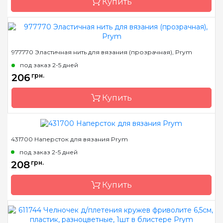
Купить
Бренд
Prym
977770 Эластичная нить для вязания (прозрачная), Prym
Страна-производитель
Германия
под заказ 2-5 дней
206
грн.
Купить
431700 Наперсток для вязания Prym
Бренд
Prym
под заказ 2-5 дней
Страна-производитель
Германия
208
грн.
Купить