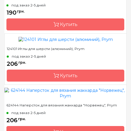
Страна-производитель
Германия
под заказ 2-5 дней
190
грн.
Купить
124101 Иглы для шерсти (алюминий), Prym
Бренд
Prym
под заказ 2-5 дней
Страна-производитель
Германия
206
грн.
Купить
Бренд
Prym
624144 Наперсток для вязания жаккарда "Норвежец", Prym
Страна-производитель
Германия
под заказ 2-5 дней
206
грн.