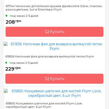
Бренд
Prym
611744 Челночек д/плетения кружев фриволите 6,5см, пластик,
разноцветные, 1шт в блистере Prym
Страна-производитель
Германия
под заказ 2-5 дней
208
грн.
Купить
Бренд
Prym
611836 Ниточная фея для возврата вытянутой петли Prym
Страна-производитель
Германия
под заказ 2-5 дней
229
грн.
Купить
Бренд
Prym
615850 Концевики шапочки для кистей Prym Love,
серебристый цвет, 6 шт Prym
Страна-производитель
Германия