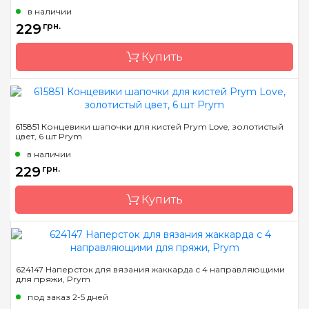
в наличии
229
грн.
Купить
Бренд
Prym
615851 Концевики шапочки для кистей Prym Love, золотистый
цвет, 6 шт Prym
Страна-производитель
Германия
в наличии
229
грн.
Купить
Бренд
Prym
624147 Наперсток для вязания жаккарда с 4 направляющими
для пряжи, Prym
Страна-производитель
Германия
под заказ 2-5 дней