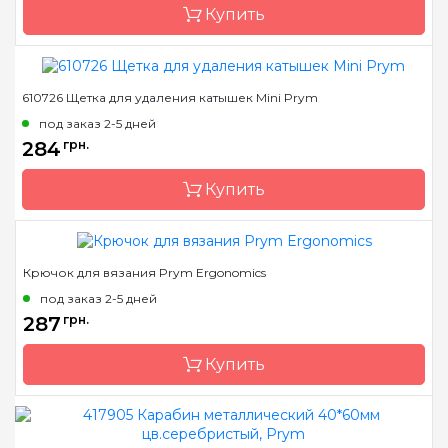
Купить
610726 Щетка для удаления катышек Mini Prym
Бренд
Prym
под заказ 2-5 дней
Страна-производитель
Германия
284
грн.
Купить
Крючок для вязания Prym Ergonomics
Бренд
Prym
под заказ 2-5 дней
Страна-производитель
Германия
287
грн.
Купить