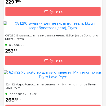
229
грн.
Купить
Бренд
Prym
081290 Булавки для незакрытых петель, 13,5см (серебристого
цвета), Prym
Страна-производитель
Германия
в наличии
253
грн.
Купить
Бренд
Prym
624192 Устройство для изготовления Мини-помпонов Prym
Love Prym
Страна-производитель
Германия
под заказ 2-5 дней
268
грн.