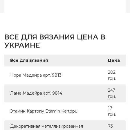
Страна-производитель
Германия
Вес мотка
-
Метраж
500 м.
Состав
20% полиамид, 80%
ВСЕ ДЛЯ ВЯЗАНИЯ ЦЕНА В
металлизированный
полиэстр
УКРАИНЕ
Все для вязания
Цена
202
Нора Мадейра арт. 9813
грн.
247
Ламе Мадейра арт. 9814
грн.
17
Этамин Картопу Etamin Kartopu
грн.
Декоративная металлизированная
73