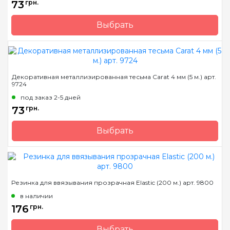
73
грн.
Выбрать
Бренд
Madeira
Страна-производитель
Германия
Вес мотка
-
Декоративная металлизированная тесьма Carat 4 мм (5 м.) арт.
9724
Метраж
5 м.
под заказ 2-5 дней
Состав
20% полиамид, 80%
73
грн.
металлизированный
полиэстр
Выбрать
Бренд
Madeira
Страна-производитель
Германия
Вес мотка
-
Резинка для ввязывания прозрачная Elastic (200 м.) арт. 9800
Метраж
5 м.
в наличии
Состав
20% полиамид, 80%
176
грн.
металлизированный
полиэстр
Выбрать