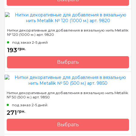
Бренд
Madeira
Страна-производитель
Германия
Вес мотка
-
Нитки декоративные для добавления в вязальную нить Metallik
№ 120 (1000 м.) арт. 9820
Метраж
200 м.
под заказ 2-5 дней
Состав
100% эластан
193
грн.
Выбрать
Бренд
Madeira
Страна-производитель
Германия
Вес мотка
-
Нитки декоративные для добавления в вязальную нить Metallik
№ 50 (500 м.) арт. 9850
Метраж
1000 м.
под заказ 2-5 дней
Состав
45% полиамид, 55%
271
грн.
металлизированный
полиэстер
Выбрать
Бренд
Madeira