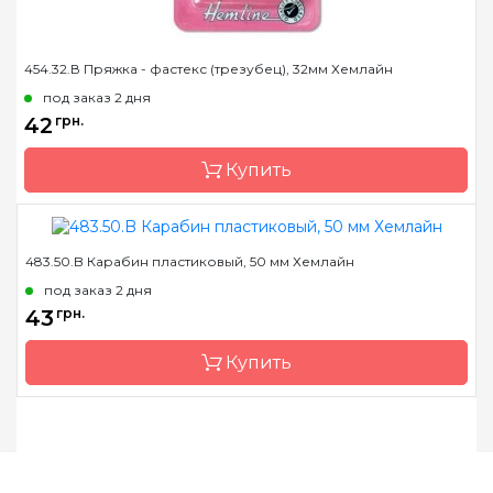
454.32.В Пряжка - фастекс (трезубец), 32мм Хемлайн
под заказ 2 дня
42
грн.
Купить
483.50.B Карабин пластиковый, 50 мм Хемлайн
Бренд
Hemline
под заказ 2 дня
Страна-производитель
Австралия
43
грн.
Купить
Бренд
Hemline
Страна-производитель
Австралия