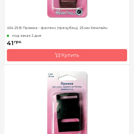
454.25.В Пряжка - фастекс (трезубец), 25 мм Хемлайн
под заказ 2 дня
41
грн.
Купить
Бренд
Hemline
Страна-производитель
Австралия