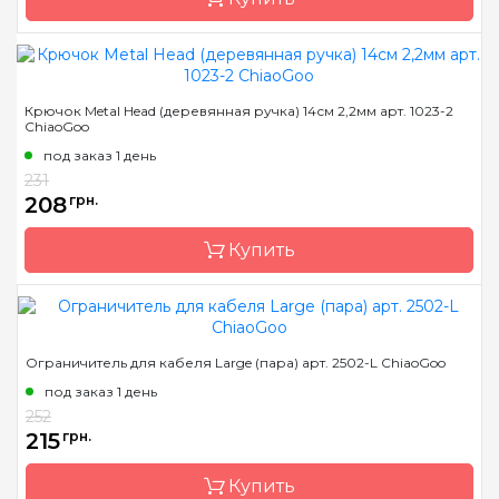
Длина
14 см
Бренд
ChiaoGoo/Чиа Гу
Крючок Metal Head (деревянная ручка) 14см 2,2мм арт. 1023-2
ChiaoGoo
Страна-производитель
Китай
под заказ 1 день
Материал
сталь
231
Тип крючка
односторонний
208
грн.
Размер
2.0 мм
Купить
Длина
14 см
Бренд
ChiaoGoo/Чиа Гу
Ограничитель для кабеля Large (пара) арт. 2502-L ChiaoGoo
Страна-производитель
Китай
под заказ 1 день
Материал
сталь
252
215
грн.
Тип крючка
односторонний
Размер
2.2 мм
Купить