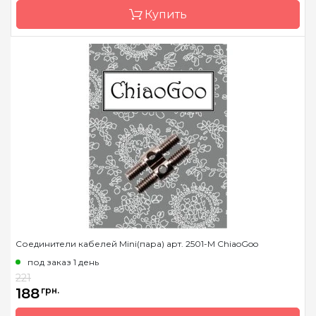
Купить
Бренд
ChiaoGoo/Чиа Гу
Страна-производитель
Китай
Назначение
соединитель кабелей
Соединители кабелей Mini(пара) арт. 2501-M ChiaoGoo
под заказ 1 день
221
188
грн.