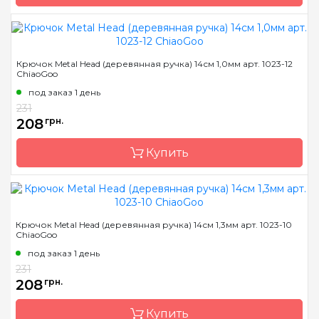
Бренд
ChiaoGoo/Чиа Гу
Крючок Metal Head (деревянная ручка) 14см 1,0мм арт. 1023-12
ChiaoGoo
Страна-производитель
Китай
под заказ 1 день
Материал
сталь
231
Тип крючка
односторонний
208
грн.
Размер
0.8 мм
Купить
Длина
14 см
Бренд
ChiaoGoo/Чиа Гу
Крючок Metal Head (деревянная ручка) 14см 1,3мм арт. 1023-10
ChiaoGoo
Страна-производитель
Китай
под заказ 1 день
Материал
сталь
231
Тип крючка
односторонний
208
грн.
Размер
1.0 мм
Купить