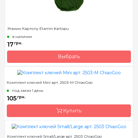
Этамин Картопу Etamin Kartopu
в наличии
17
грн.
Выбрать
Бренд
Kartopu
Страна-производитель
Турция
Комплект ключей Mini арт. 2503-M ChiaoGoo
Вес мотка
30 гр.
под заказ 1 день
Метраж
130 м.
105
грн.
Состав
акрил 100%
Купить
Комплект ключей Small/Large арт. 2503 ChiaoGoo
Бренд
ChiaoGoo/Чиа Гу