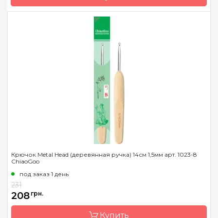
Длина
14 см
Бренд
ChiaoGoo/Чиа Гу
Страна-производитель
Китай
Материал
сталь
Тип крючка
односторонний
Размер
1.3 мм
Длина
14 см
Крючок Metal Head (деревянная ручка) 14см 1,5мм арт. 1023-8
ChiaoGoo
под заказ 1 день
231
208
грн.
Купить