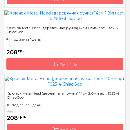
Бренд
ChiaoGoo/Чиа Гу
Крючок Metal Head (деревянная ручка) 14см 1,8мм арт. 1023-6
ChiaoGoo
Страна-производитель
Китай
под заказ 1 день
Материал
сталь
231
Тип крючка
односторонний
208
грн.
Размер
1.5 мм
Купить
Длина
14 см
Бренд
ChiaoGoo/Чиа Гу
Крючок Metal Head (деревянная ручка) 14см 2,0мм арт. 1023-4
ChiaoGoo
Страна-производитель
Китай
под заказ 1 день
Материал
сталь
231
Тип крючка
односторонний
208
грн.
Размер
1.8 мм
Купить