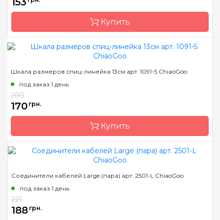
153
Купить
Бренд
ChiaoGoo/Чиа Гу
Шкала размеров спиц-линейка 13см арт. 1091-5 ChiaoGoo
Страна-производитель
Китай
под заказ 1 день
Назначение
шкала размеров
200
170
грн.
Купить
Бренд
ChiaoGoo/Чиа Гу
Соединители кабелей Large (пара) арт. 2501-L ChiaoGoo
Страна-производитель
Китай
под заказ 1 день
Назначение
шкала размеров
221
188
грн.