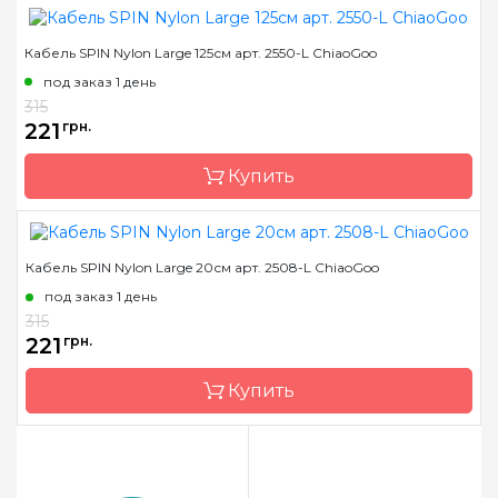
Кабель SPIN Nylon Large 125см арт. 2550-L ChiaoGoo
Бренд
ChiaoGoo/Чиа Гу
под заказ 1 день
Страна-производитель
Китай
315
Назначение
ограничитель для
221
грн.
кабеля
Купить
Кабель SPIN Nylon Large 20см арт. 2508-L ChiaoGoo
Бренд
ChiaoGoo/Чиа Гу
под заказ 1 день
Страна-производитель
Китай
315
Назначение
кабель
221
грн.
Купить
Бренд
ChiaoGoo/Чиа Гу