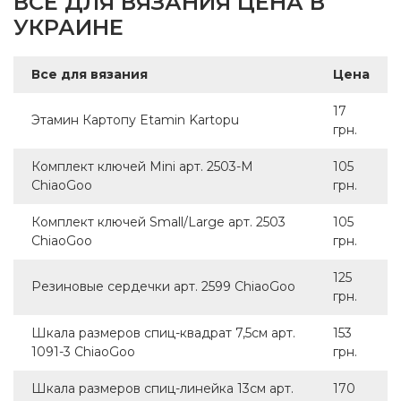
ВСЕ ДЛЯ ВЯЗАНИЯ ЦЕНА В
УКРАИНЕ
Все для вязания
Цена
17
Этамин Картопу Etamin Kartopu
грн.
Комплект ключей Mini арт. 2503-M
105
ChiaoGoo
грн.
Комплект ключей Small/Large арт. 2503
105
ChiaoGoo
грн.
125
Резиновые сердечки арт. 2599 ChiaoGoo
грн.
Шкала размеров спиц-квадрат 7,5см арт.
153
1091-3 ChiaoGoo
грн.
Шкала размеров спиц-линейка 13см арт.
170