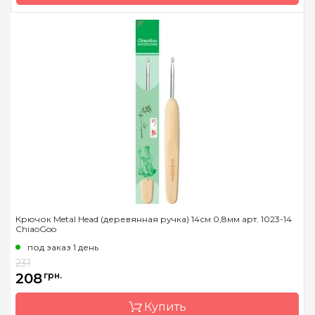
Бренд
ChiaoGoo/Чиа Гу
Страна-производитель
Китай
Материал
сталь
Тип крючка
односторонний
Размер
0.6 мм
Длина
14 см
Крючок Metal Head (деревянная ручка) 14см 0,8мм арт. 1023-14
ChiaoGoo
под заказ 1 день
231
208
грн.
Купить