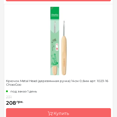
Бренд
ChiaoGoo/Чиа Гу
Страна-производитель
Китай
Назначение
шкала размеров
Крючок Metal Head (деревянная ручка) 14см 0,6мм арт. 1023-16
ChiaoGoo
под заказ 1 день
231
208
грн.
Купить