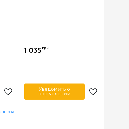
грн.
1 035
Уведомить о
поступлении
Bohin
Бренд
Bohin
анция
Страна-
Франция
производитель