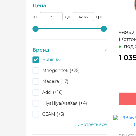
Цена
от
до
грн.
98842
(Котто
под 
Бренд
1 03
Bohin (5)
Mnogonitok (+25)
Madeira (+7)
Addi (+16)
HiyaHiya/ХаяХая (+4)
СЕАМ (+5)
Смотреть всё
Valensia (+25)
Бренд