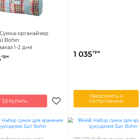
 Сумка-органайзер
н) Bohin
заказ 1-2 дня
грн.
1 035
грн.
5
Уведомить о
Купить
поступлении
Бренд
Страна-
Фр
производитель
Bohin