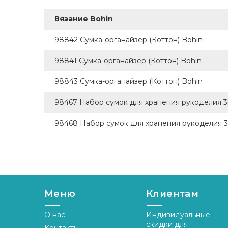
YarnArt (+24)
Вязание Bohin
KnitPro (+2153)
98842 Сумка-органайзер (Коттон) Bohin
Ярна (+6)
98841 Сумка-органайзер (Коттон) Bohin
LAMANA (+10)
98843 Сумка-органайзер (Коттон) Bohin
Circulo (+95)
Avanti (+3)
98467 Набор сумок для хранения рукоделия 3
98468 Набор сумок для хранения рукоделия 
Меню
Клиентам
О нас
Индивидуальные
скидки для