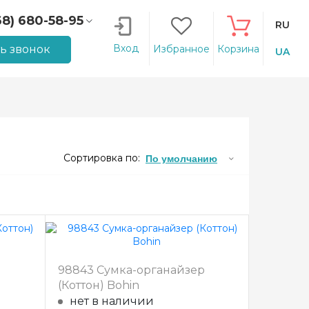
68) 680-58-95
RU
66) 207-14-90
Вход
ть звонок
Избранное
Корзина
UA
Сортировка по:
По умолчанию
98843 Сумка-органайзер
(Коттон) Bohin
нет в наличии