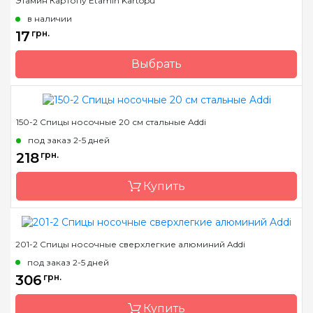
Этамин Картопу Etamin Kartopu
в наличии
17
грн.
Выбрать
Бренд
Kartopu
Страна-производитель
Турция
150-2 Спицы носочные 20 см стальные Addi
Вес мотка
30 гр.
под заказ 2-5 дней
Метраж
130 м.
218
грн.
Состав
акрил 100%
Купить
201-2 Спицы носочные сверхлегкие алюминий Addi
Бренд
Addi
под заказ 2-5 дней
Страна-производитель
Германия
306
грн.
Тип спиц
носочные
Купить
Материал
сталь