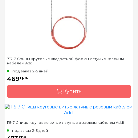
Тип спиц
круговые
Материал
Пластик
Длина
60 см, 80 см, 100 см, 120
см, 150 см
717-7 Спицы круговые квадратной формы латунь с красным
кабелем Addi
под заказ 2-5 дней
469
грн.
Купить
Бренд
Addi
115-7 Спицы круговые витые латунь с розовым кабелем Addi
Страна-производитель
Германия
под заказ 2-5 дней
Тип спиц
круговые
грн.