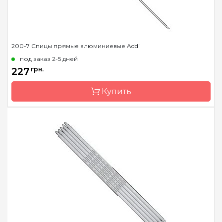
200-7 Спицы прямые алюминиевые Addi
под заказ 2-5 дней
227
грн.
Купить
Бренд
Addi
Страна-производитель
Германия
Тип спиц
прямые
Материал
сталь
Длина
20 см, 35 см, 40 см