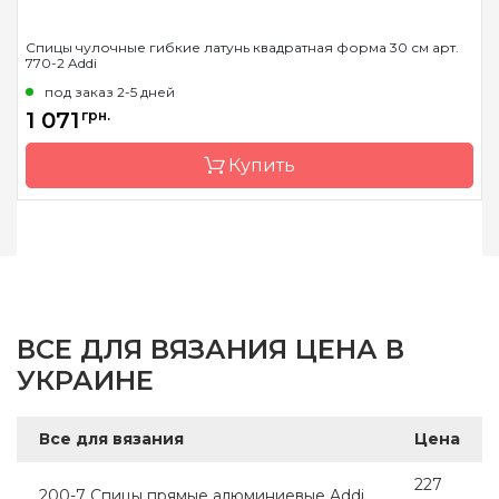
Спицы чулочные гибкие латунь квадратная форма 30 см арт.
770-2 Addi
под заказ 2-5 дней
1 071
грн.
Купить
Бренд
Addi
Страна-производитель
Германия
Тип спиц
носочные
ВСЕ ДЛЯ ВЯЗАНИЯ ЦЕНА В
Материал
латунь
УКРАИНЕ
Длина
30 см
Все для вязания
Цена
227
200-7 Спицы прямые алюминиевые Addi