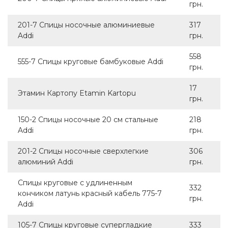
грн.
201-7 Спицы носочные алюминиевые
317
Addi
грн.
558
555-7 Спицы круговые бамбуковые Addi
грн.
17
Этамин Картопу Etamin Kartopu
грн.
150-2 Спицы носочные 20 см стальные
218
Addi
грн.
201-2 Спицы носочные сверхлегкие
306
алюминий Addi
грн.
Спицы круговые с удлиненным
332
кончиком латунь красный кабель 775-7
грн.
Addi
105-7 Спицы круговые супергладкие
333