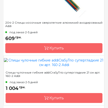
204-2 Спицы носочные сверхлегкие алюминий анодированый
Addi
под заказ 2-5 дней
609
грн.
Купить
Бренд
Addi
Спицы чулочные гибкие addiCraSyTrio супергладкие 21 см арт.
160-2 Addi
Страна-производитель
Германия
под заказ 2-5 дней
Тип спиц
носочные
1 004
грн.
Материал
алюминий
Купить
Длина
15см, 20см, 23см