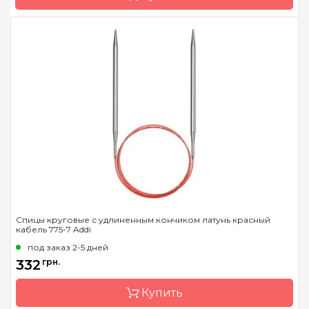
Длина
20см
Бренд
Addi
Страна-производитель
Германия
Тип спиц
носочные
Материал
алюминий
Длина
15см, 20см, 23см
Спицы круговые с удлиненным кончиком латунь красный
кабель 775-7 Addi
под заказ 2-5 дней
332
грн.
Купить