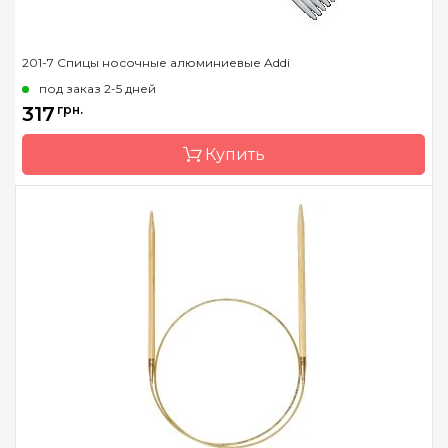
201-7 Спицы носочные алюминиевые Addi
под заказ 2-5 дней
317
грн.
Купить
Бренд
Addi
Страна-производитель
Германия
Тип спиц
носочные
Материал
алюминий
Длина
10 см, 15 см, 20 см, 40 см