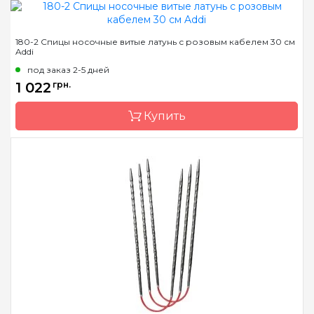
Бренд
Addi
180-2 Спицы носочные витые латунь с розовым кабелем 30 см
Addi
Страна-производитель
Германия
под заказ 2-5 дней
Тип спиц
носочные
1 022
грн.
Материал
сталь
Купить
Длина
21 см
Бренд
Addi
Страна-производитель
Германия
Тип спиц
носочные
Материал
латунь
Длина
30см