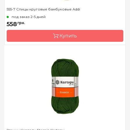
555-7 Спицы круговые бамбуковые Addi
под заказ 2-5 дней
558
грн.
Купить
Бренд
Addi
Страна-производитель
Германия
Тип спиц
круговые
Материал
бамбук
Длина
60 см, 80 см, 100 см