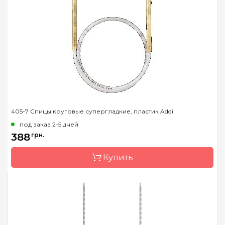
Страна-производитель
Німеччина
Тип спиц
прямые
Материал
Пластик
Длина
35 см, 40 см
405-7 Спицы круговые супергладкие, пластик Addi
под заказ 2-5 дней
388
грн.
Купить
Бренд
Addi
Страна-производитель
Германия