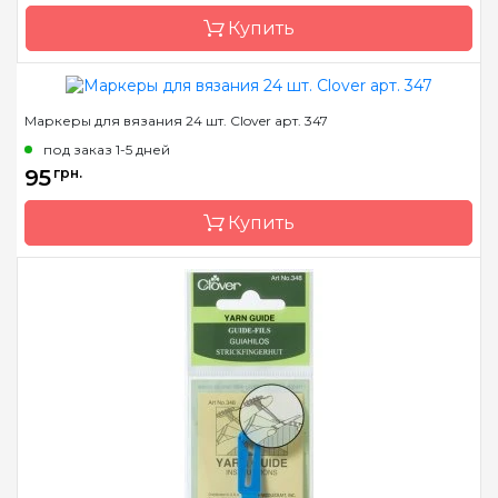
Купить
Маркеры для вязания 24 шт. Clover арт. 347
Бренд
Clover
под заказ 1-5 дней
Страна-производитель
Япония
95
грн.
Купить
Бренд
Clover
Страна-производитель
Япония