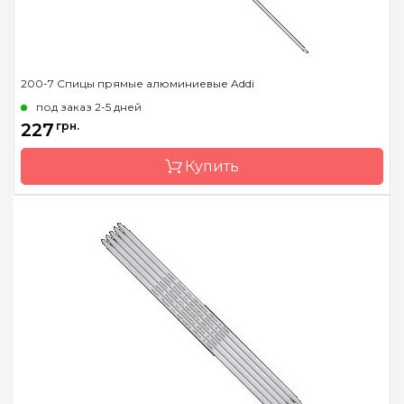
200-7 Спицы прямые алюминиевые Addi
под заказ 2-5 дней
227
грн.
Купить
Бренд
Addi
Страна-производитель
Германия
Тип спиц
прямые
Материал
сталь
Длина
20 см, 35 см, 40 см