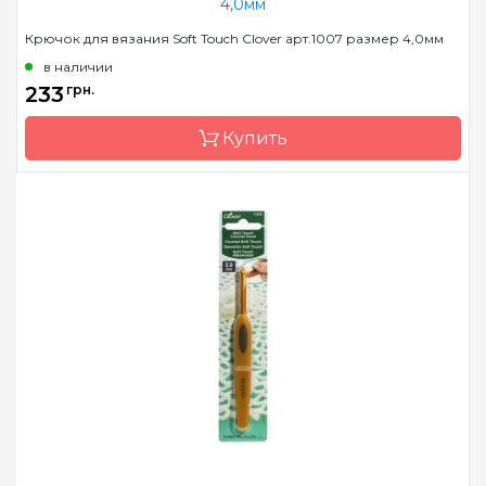
Бренд
Clover
Крючок для вязания Soft Touch Clover арт.1007 размер 4,0мм
Страна-производитель
Япония
в наличии
Материал
алюминий
233
грн.
Тип крючка
односторонний
Купить
Размер
3.75 мм
Бренд
Clover
Страна-производитель
Япония
Материал
алюминий
Тип крючка
односторонний
Размер
4.0 мм