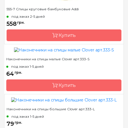
555-7 Спицы круговые бамбуковые Addi
под заказ 2-5 дней
558
грн.
Купить
Наконечники на спицы малые Clover арт.333-S
Бренд
Addi
под заказ 1-5 дней
Страна-производитель
Германия
64
грн.
Тип спиц
круговые
Купить
Материал
бамбук
Длина
60 см, 80 см, 100 см
Наконечники на спицы большие Clover арт.333-L
Бренд
Clover
под заказ 1-5 дней
Страна-производитель
Япония
79
грн.