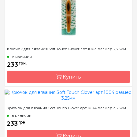
Тип крючка
односторонний
Размер
2.25 мм
Крючок для вязания Soft Touch Clover арт.1003 размер 2,75мм
в наличии
233
грн.
Купить
Бренд
Clover
Крючок для вязания Soft Touch Clover арт.1004 размер 3,25мм
Страна-производитель
Япония
в наличии
Материал
алюминий
233
грн.
Тип крючка
односторонний
Купить