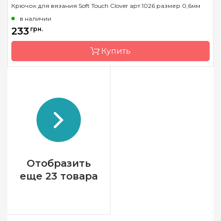
Крючок для вязания Soft Touch Clover арт.1026 размер 0,6мм
Страна-производитель
Япония
в наличии
Материал
сталь
233
грн.
Тип крючка
односторонний
Купить
Размер
0.75 мм
Бренд
Clover
Страна-производитель
Япония
Материал
сталь
Тип крючка
односторонний
Размер
0.6 мм
Отобразить
еще 23 товара