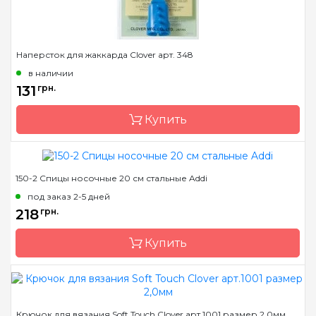
Наперсток для жаккарда Clover арт. 348
в наличии
131
грн.
Купить
150-2 Спицы носочные 20 см стальные Addi
Бренд
Clover
под заказ 2-5 дней
Страна-производитель
Япония
218
грн.
Купить
Бренд
Addi
Крючок для вязания Soft Touch Clover арт.1001 размер 2,0мм