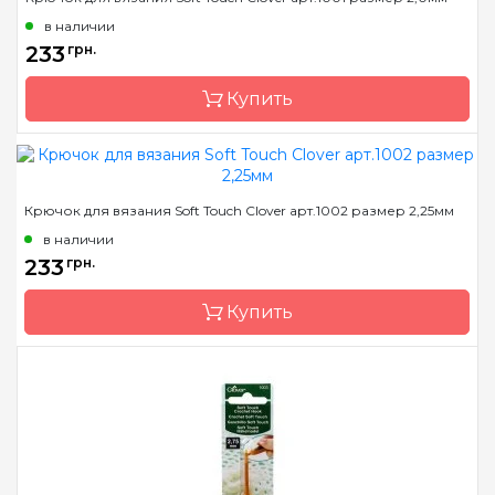
Страна-производитель
Германия
в наличии
Тип спиц
носочные
233
грн.
Материал
сталь
Купить
Длина
20см
Бренд
Clover
Крючок для вязания Soft Touch Clover арт.1002 размер 2,25мм
Страна-производитель
Япония
в наличии
Материал
алюминий
233
грн.
Тип крючка
односторонний
Купить
Размер
2.0 мм
Бренд
Clover
Страна-производитель
Япония
Материал
алюминий