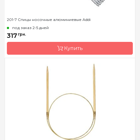
201-7 Спицы носочные алюминиевые Addi
под заказ 2-5 дней
317
грн.
Купить
Бренд
Addi
Страна-производитель
Германия
Тип спиц
носочные
Материал
алюминий
Длина
10 см, 15 см, 20 см, 40 см