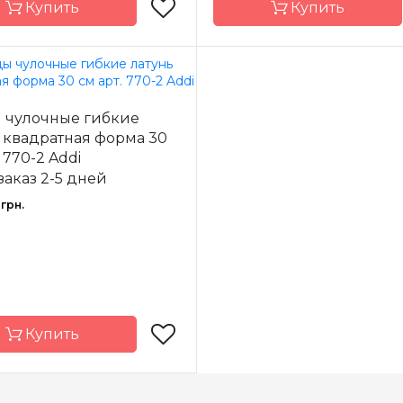
Купить
Купить
Addi
Бренд
 чулочные гибкие
-
Германия
Страна-
Ге
 квадратная форма 30
одитель
производитель
см арт. 770-2 Addi
иц
носочные
Тип спиц
нос
заказ 2-5 дней
ал
алюминий
Материал
грн.
15см, 20см, 23см
Длина
Купить