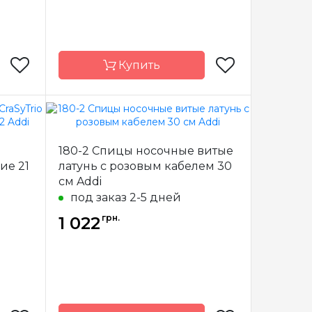
Купить
Addi
Бренд
Addi
е
180-2 Спицы носочные витые
рмания
Страна-
Германия
ие 21
латунь с розовым кабелем 30
производитель
см Addi
уговые
Тип спиц
носочные
под заказ 2-5 дней
латунь
Материал
бамбук
грн.
1 022
 80 см,
Длина
15см, 20см, 23см
120 см,
150 см