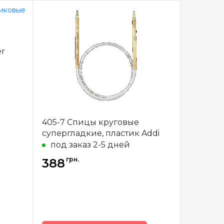
Addi
Бренд
Addi
рмания
Страна-
Германия
r
производитель
очные
Тип спиц
круговые
миний
Материал
латунь
м, 23см
Длина
40 см, 60 см, 80
см, 100 см
405-7 Спицы круговые
супергладкие, пластик Addi
под заказ 2-5 дней
грн.
388