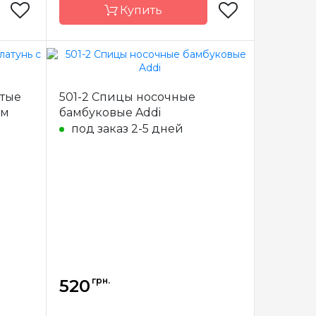
Купить
Addi
Бренд
Addi
итые
501-2 Спицы носочные
еччина
Страна-
Германия
ем
бамбуковые Addi
производитель
под заказ 2-5 дней
рямые
Тип спиц
круговые
ластик
Материал
Пластик
, 40 см
Длина
60 см, 80 см,
100 см, 120 см,
150 см
грн.
520