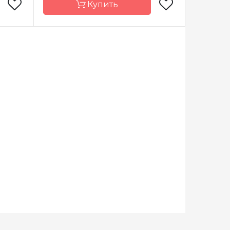
Купить
Addi
Бренд
Addi
рмания
Страна-
Германия
производитель
очные
Тип спиц
носочные
сталь
Материал
латунь
21 см
Длина
30см