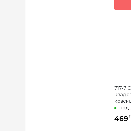
Бренд
Страна
произв
Тип сп
Матери
Длина
717-7 
квадр
красн
под 
г
469