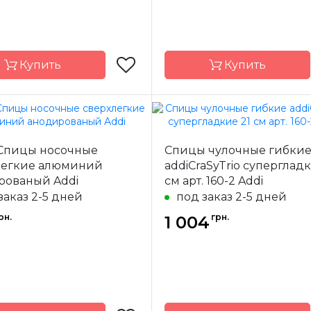
Купить
Купить
Addi
Бренд
 Спицы носочные
Спицы чулочные гибки
-
Германия
Страна-
Ге
легкие алюминий
addiCraSyTrio супергладк
одитель
производитель
рованый Addi
см арт. 160-2 Addi
иц
круговые
Тип спиц
кр
заказ 2-5 дней
под заказ 2-5 дней
ал
латунь
Материал
рн.
грн.
1 004
80 см
Длина
60 см,
100 см, 