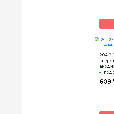
Бренд
204-2
Страна
сверх
произв
аноди
Тип сп
под 
Матери
г
609
Длина