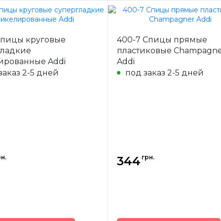
Addi
Бренд
Спицы круговые
400-7 Спицы прямые
-
Германия
Страна-
Ге
гладкие
пластиковые Champagne
одитель
производитель
ированные Addi
Addi
иц
носочные
Тип спиц
нос
заказ 2-5 дней
под заказ 2-5 дней
ал
сталь
Материал
алю
20см
Длина
15см, 20с
н.
грн.
344