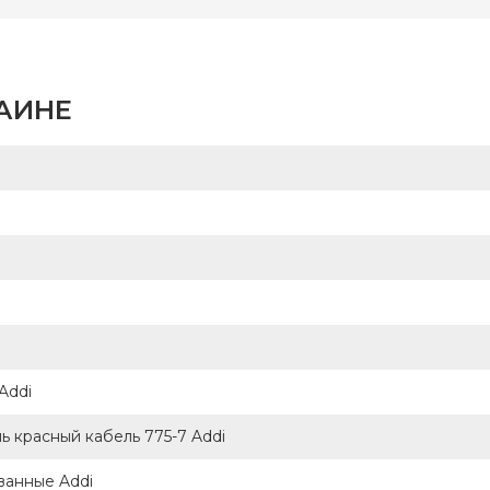
Addi
-
Германия
одитель
РАИНЕ
иц
носочные
ал
латунь
30 см
Addi
 красный кабель 775-7 Addi
ванные Addi