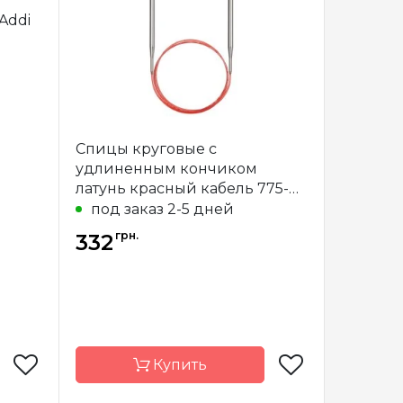
рмания
Страна-
Германия
Addi
производитель
очные
Тип спиц
круговые
миний
Материал
бамбук
 см, 20
Длина
60 см, 80 см,
 40 см
100 см
Спицы круговые с
удлиненным кончиком
латунь красный кабель 775-7
Addi
под заказ 2-5 дней
грн.
332
Купить