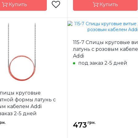
Купить
Купить
Addi
Бренд
115-7 Спицы круговые в
-
Германия
Страна-
Нім
латунь с розовым кабел
одитель
производитель
Addi
иц
круговые
Тип спиц
п
под заказ 2-5 дней
ал
сталь
Материал
П
20 см, 30 см, 40
Длина
35 см
см, 60 см, 80 см,
100 см, 120 см,
150 см
Спицы круговые
атной формы латунь с
ым кабелем Addi
заказ 2-5 дней
рн.
грн.
473