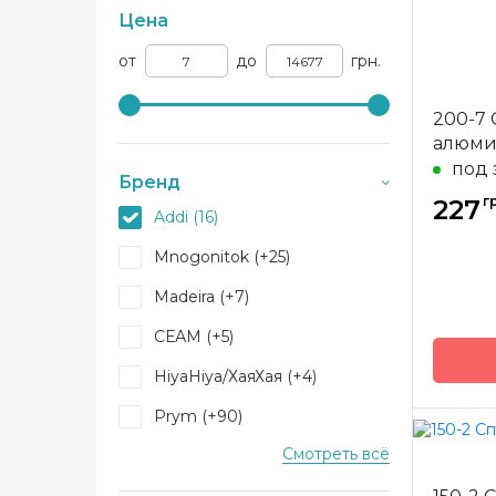
Цена
от
до
грн.
200-7
под 
Бренд
г
227
Addi (16)
Mnogonitok (+25)
Madeira (+7)
СЕАМ (+5)
HiyaHiya/ХаяХая (+4)
Prym (+90)
Смотреть всё
Valensia (+25)
Бренд