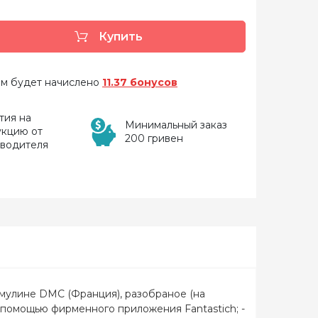
Купить
 вам будет начислено
11.37 бонусов
тия на
Минимальный заказ
укцию от
200 гривен
зводителя
- мулине DMC (Франция), разобраное (на
с помощью фирменного приложения Fantastich; -