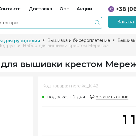
Контакты
Доставка
Опт
Акции
+38 (0
+38 (0
Заказа
Вышивка и бисероплетение
Вышивка
ы для рукоделия
Подружки. Набор для вышивки крестом Мережка
 для вышивки крестом Мере
Код товара: merejka_K-42
под заказ 1-2 дня
оставить отзыв
1 