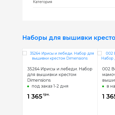
Категория
Наборы для вышивки крест
35264 Ирисы и лебеди. Набор
002 В
для вышивки крестом
мамоч
Dimensions
вышив
под заказ 1-2 дня
в н
грн.
1 365
1 36