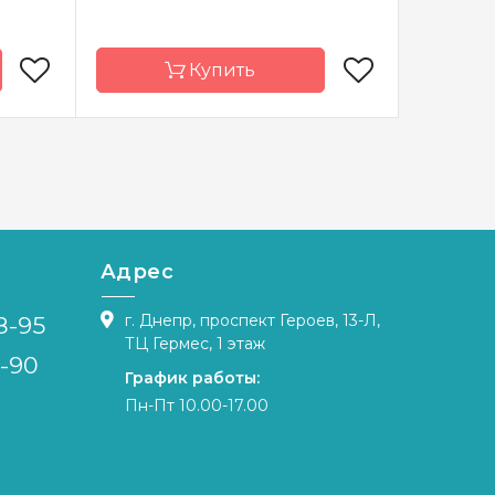
Купить
Dantel
Бренд
Dimensions
Бренд
краина
Страна-
Китай
Страна-
производитель
произво
 * 37 см
Размер
28х40 см
Размер
Адрес
DA 16 +
Канва
Aida 18
Канва
е DMC
г. Днепр, проспект Героев, 13-Л,
8-95
Зашивка
полная
Зашивка
ТЦ Гермес, 1 этаж
полная
4-90
График работы:
Пн-Пт 10.00-17.00