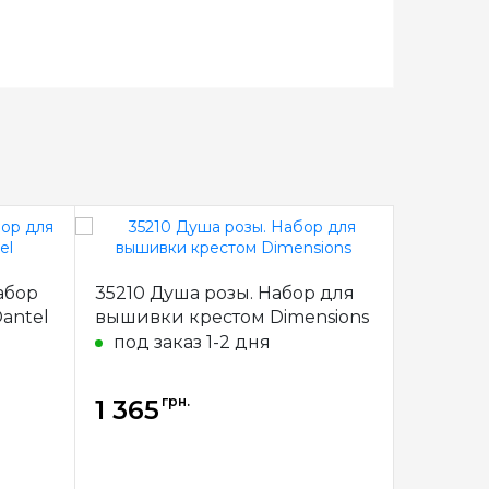
абор
35210 Душа розы. Набор для
B706 М
antel
вышивки крестом Dimensions
фестива
вышивк
под заказ 1-2 дня
под за
грн.
г
1 365
1 366