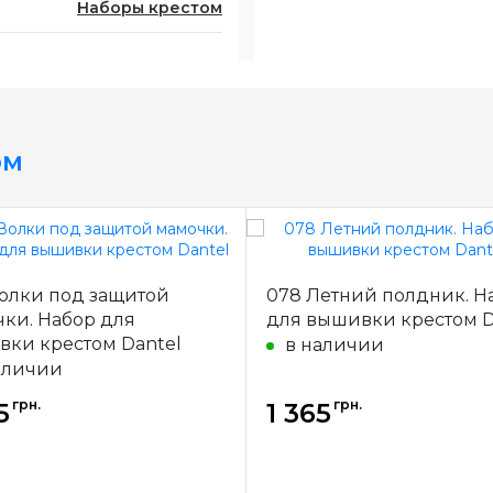
Наборы крестом
ом
олки под защитой
078 Летний полдник. Н
ки. Набор для
для вышивки крестом D
ки крестом Dantel
в наличии
аличии
грн.
грн.
5
1 365