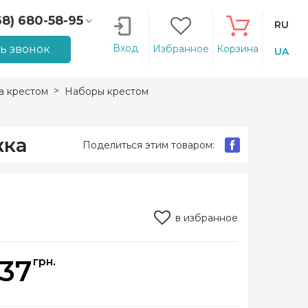
68) 680-58-95
RU
66) 207-14-90
Вход
ть звонок
Избранное
Корзина
UA
 крестом
Наборы крестом
жка
Поделиться этим товаром:
в избранное
137
грн.