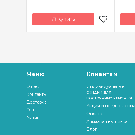
Купить
Бренд
Dimensions
Брен
Страна-
Китай
Стран
производитель
произ
Размер
25х38 см
Разме
Меню
Клиентам
Канва
Aida 16
Канва
О нас
Индивидуальные
Зашивка
полная
скидки для
Контакты
Зашив
постоянных клиентов
Доставка
Акции и предложени
Опт
Оплата
Акции
Алмазная вышивка
Блог