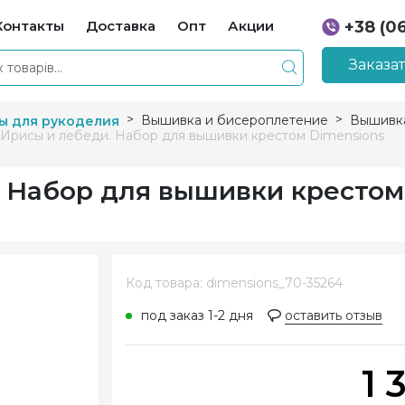
Контакты
Доставка
Опт
Акции
+38 (0
+38 (0
Заказа
Вышивка и бисероплетение
Вышивка
ы для рукоделия
 Ирисы и лебеди. Набор для вышивки крестом Dimensions
. Набор для вышивки крестом
Код товара: dimensions_70-35264
под заказ 1-2 дня
оставить отзыв
1 