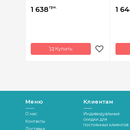
грн.
1 638
1 6
Купить
Бренд
Luca-S
Брен
Страна-
Молдова
производитель
Стран
произ
Размер
36,5х59,5 cm
Меню
Клиентам
Разме
Канва
Aida 18 squared,
мулине Anchor
Канва
О нас
Индивидуальные
скидки для
Контакты
Зашивка
полная
Зашив
постоянных клиентов
Доставка