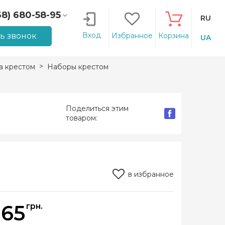
68) 680-58-95
RU
66) 207-14-90
Вход
ть звонок
Избранное
Корзина
UA
 крестом
Наборы крестом
Поделиться этим
товаром:
в избранное
365
грн.