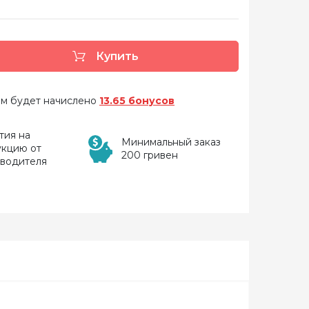
Купить
 вам будет начислено
13.65 бонусов
тия на
Минимальный заказ
укцию от
200 гривен
зводителя