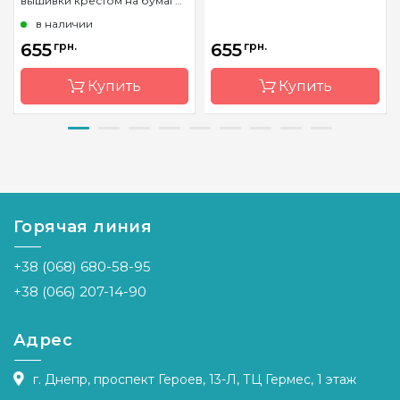
вышивки крестом на бумаге
Mirabilia Designs
в наличии
655
грн.
655
грн.
Купить
Купить
Бренд
Mirabilia
Бренд
Mirabilia
Designs
Designs
Страна-
США
Страна-
США
производитель
производитель
Горячая линия
Размер
31 x 42.5
Размер
26 x 29 см
см
+38 (068) 680-58-95
Зашивка
частичная
Зашивка
частичная
+38 (066) 207-14-90
Адрес
г. Днепр, проспект Героев, 13-Л, ТЦ Гермес, 1 этаж