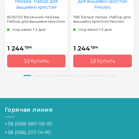
BU5000 Весенний пейзаж.
1169 Белые лилии. Набор для
Набор для вышивки крестом
вышивки крестом Риолис
под заказ 1-2 дня
под заказ 1-2 дня
1 244
грн.
1 244
грн.
Купить
Купить
Бренд
Luca-S
Бренд
Riolis
Страна-
Молдова
Страна-
Литва
производитель
производитель
Горячая линия
Размер
34*41cm
Размер
45х45 см
Канва
Aida18/100
Канва
Aida 14
+38 (068) 680-58-95
Zweigart
Zweigart
+38 (066) 207-14-90
Зашивка
полная
Зашивка
частичная