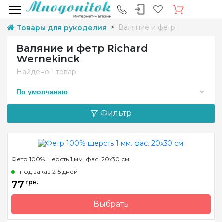
Валяние и фетр
Товары для рукоделия
Валяние и фетр Richard
Wernekinck
Найдено
1 товар
По умолчанию
Фильтр
Фетр 100% шерсть 1 мм. фас. 20х30 см.
под заказ 2-5 дней
77
грн.
Выбрать
Бренд
Richard Wernekinck