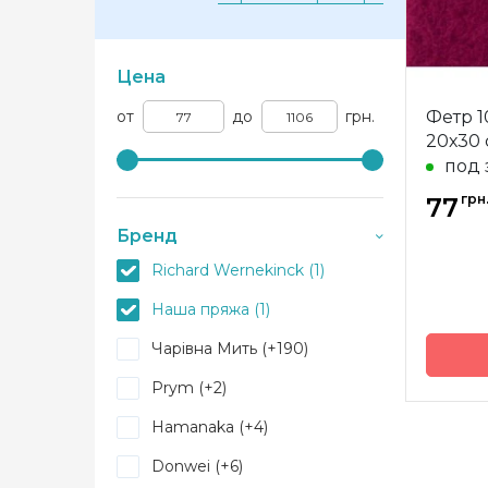
Цена
от
до
грн.
Фетр 1
20х30 
под 
грн
77
Бренд
Richard Wernekinck (1)
Наша пряжа (1)
Чарівна Мить (+190)
Prym (+2)
Бренд
Hamanaka (+4)
Страна
произв
Donwei (+6)