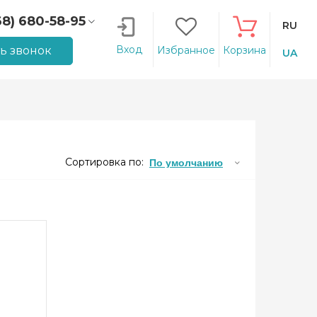
68) 680-58-95
RU
66) 207-14-90
Вход
ть звонок
Избранное
Корзина
UA
Сортировка по:
По умолчанию