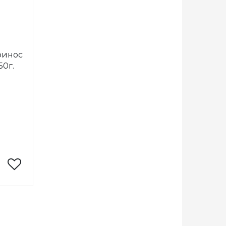
ринос
50г.
пряжа
краина