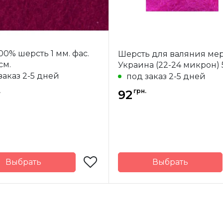
00% шерсть 1 мм. фас.
Шерсть для валяния ме
см.
Украина (22-24 микрон) 
заказ 2-5 дней
под заказ 2-5 дней
.
грн.
92
Выбрать
Выбрать
Richard
Бренд
Наша 
Wernekinck
Страна-
У
-
Нидерланды
производитель
одитель