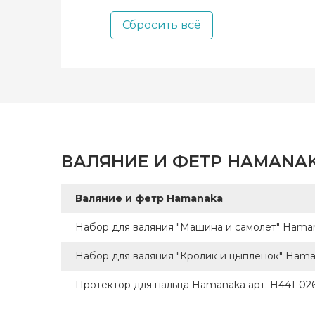
Clover (+14)
Бренд
Страна
Сбросить всё
Ashford (+3)
произв
ВАЛЯНИЕ И ФЕТР HAMANAK
Валяние и фетр Hamanaka
Набор для валяния "Машина и самолет" Haman
Набор для валяния "Кролик и цыпленок" Ham
Протектор для пальца Hamanaka арт. H441-02