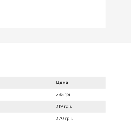
anaka
Бренд
Hamanaka
пония
Страна-
Япония
производитель
Цена
285 грн.
319 грн.
370 грн.