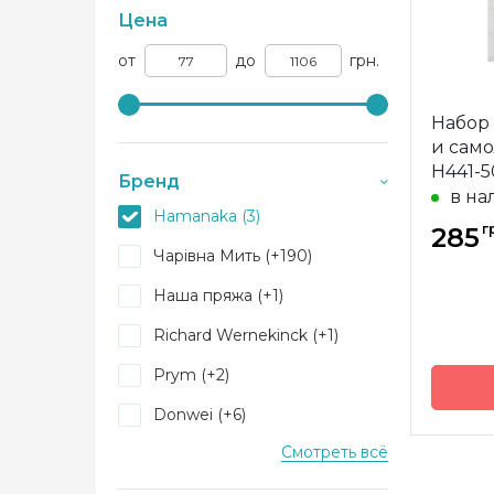
Цена
от
до
грн.
Набор
и само
H441-5
Бренд
в на
Hamanaka (3)
г
285
Чарівна Мить (+190)
Наша пряжа (+1)
Richard Wernekinck (+1)
Prym (+2)
Donwei (+6)
Смотреть всё
Dimensions (+16)