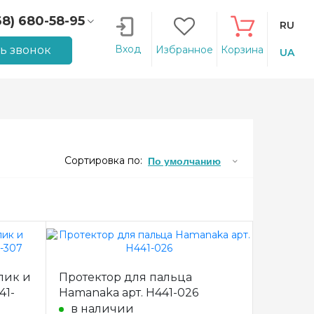
68) 680-58-95
RU
66) 207-14-90
Вход
ть звонок
Избранное
Корзина
UA
Сортировка по:
По умолчанию
лик и
Протектор для пальца
41-
Hamanaka арт. H441-026
в наличии