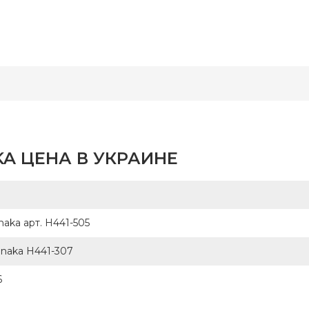
Hamanaka
Бренд
Ham
-
Япония
Страна-
Я
одитель
производитель
A ЦЕНА В УКРАИНЕ
aka арт. H441-505
anaka H441-307
6