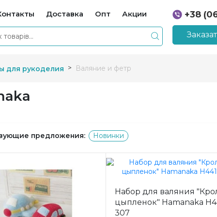
Контакты
Доставка
Опт
Акции
+38 (0
+38 (0
Заказа
Валяние и фетр
ы для рукоделия
naka
вующие предложения:
Новинки
Набор для валяния "Кро
цыпленок" Hamanaka H4
307