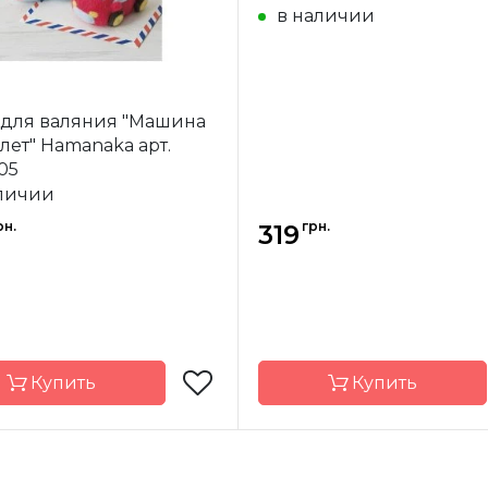
в наличии
 для валяния "Машина
лет" Hamanaka арт.
05
личии
рн.
грн.
319
Купить
Купить