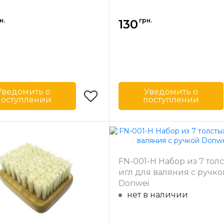
н.
грн.
130
Уведомить о
Уведомить о
поступлении
поступлении
Donwei
Бренд
D
-
Тайвань
Страна-
Т
одитель
производитель
FN-001-H Набор из 7 тол
игл для валяния с ручко
Donwei
нет в наличии