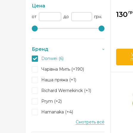
Цена
гр
130
от
до
грн.
Бренд
Donwei (6)
Чарівна Мить (+190)
Бренд
Наша пряжа (+1)
Страна
произв
Richard Wernekinck (+1)
Prym (+2)
Hamanaka (+4)
Смотреть всё
Dimensions (+16)