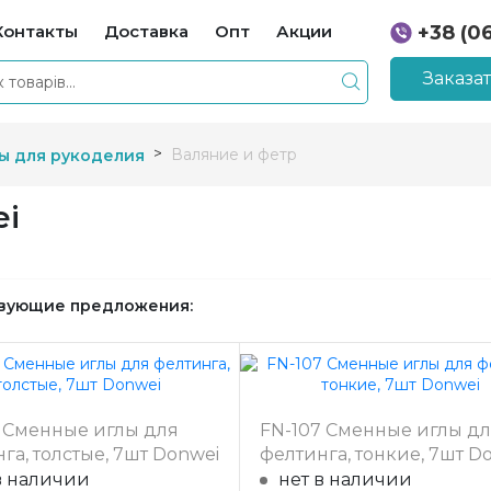
Контакты
Доставка
Опт
Акции
+38 (0
+38 (0
Заказа
Валяние и фетр
ы для рукоделия
ei
вующие предложения:
6 Сменные иглы для
FN-107 Сменные иглы д
га, толстые, 7шт Donwei
фелтинга, тонкие, 7шт D
в наличии
нет в наличии