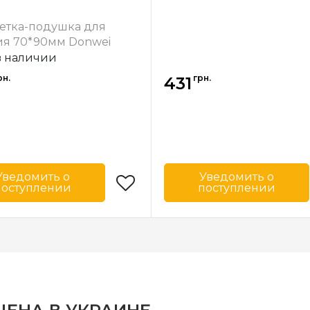
етка-подушка для
валяния 70*90мм Donwei
в наличии
рн.
грн.
431
Уведомить о
Уведомить о
поступлении
поступлении
Donwei
Бренд
D
-
Тайвань
Страна-
Т
одитель
производитель