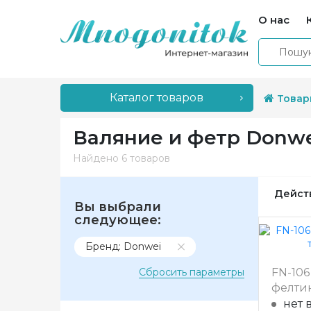
О нас
Каталог товаров
Товар
Валяние и фетр Donw
Найдено
6 товаров
Дейст
Вы выбрали
следующее:
Бренд: Donwei
Сбросить параметры
FN-10
фелтин
нет 