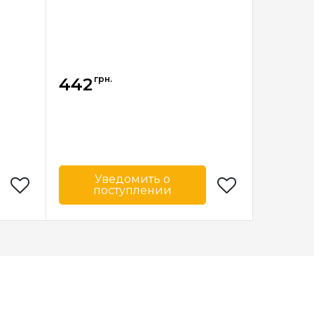
грн.
442
Уведомить о
поступлении
onwei
Бренд
Donwei
айвань
Страна-
Тайвань
производитель