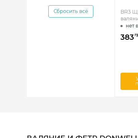
Clover (+14)
Сбросить всё
Ashford (+3)
BR3 Щ
нет 
г
383
Бренд
Страна
произв