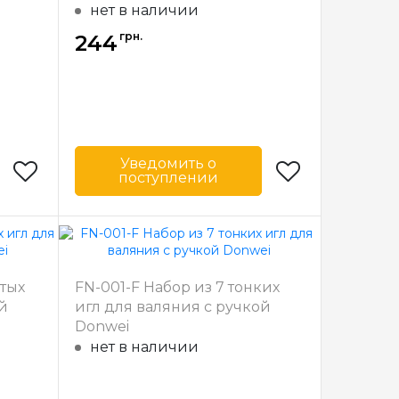
нет в наличии
грн.
244
Уведомить о
поступлении
onwei
Бренд
Donwei
айвань
Страна-
Тайвань
производитель
стых
FN-001-F Набор из 7 тонких
й
игл для валяния с ручкой
Donwei
нет в наличии