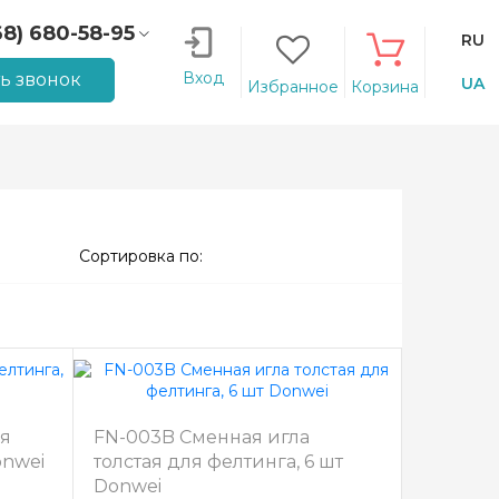
68) 680-58-95
RU
66) 207-14-90
Вход
ть звонок
UA
Избранное
Корзина
Сортировка по:
ля
FN-003B Сменная игла
onwei
толстая для фелтинга, 6 шт
Donwei