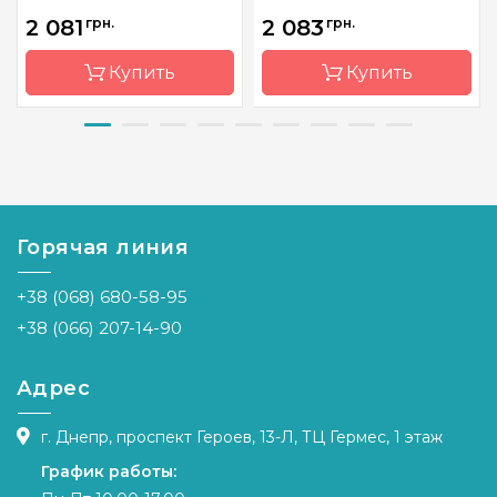
2 081
грн.
2 083
грн.
Купить
Купить
Бренд
Dimensions
Бренд
Фантазия
Страна-
Китай
Страна-
Украина
производитель
производитель
Горячая линия
Размер
L 40 см
Размер
29 х 51 см
Канва
Aida 18
Канва
Аида 16
+38 (068) 680-58-95
Зашивка
полная
Зашивка
полная
+38 (066) 207-14-90
Адрес
г. Днепр, проспект Героев, 13-Л, ТЦ Гермес, 1 этаж
График работы: