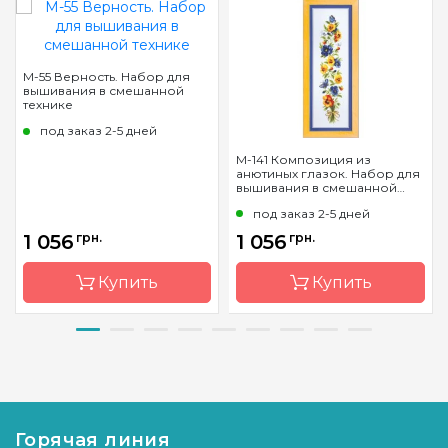
М-55 Верность. Набор для
вышивания в смешанной
технике
под заказ 2-5 дней
М-141 Композиция из
анютиных глазок. Набор для
вышивания в смешанной
технике
под заказ 2-5 дней
1 056
грн.
1 056
грн.
Купить
Купить
Бренд
Чарівна
Бренд
Чарівна
Мить
Мить
Страна-
Украина
Страна-
Украина
производитель
производитель
Горячая линия