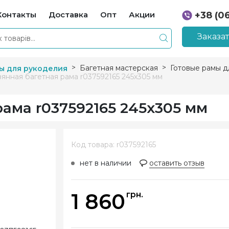
Контакты
Доставка
Опт
Акции
+38 (0
+38 (0
Заказа
Багетная мастерская
Готовые рамы д
ы для рукоделия
янная багетная рама r037592165 245х305 мм
ама r037592165 245х305 мм
Код товара: r037592165
нет в наличии
оставить отзыв
1 860
грн.