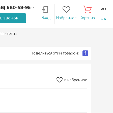
68) 680-58-95
RU
66) 207-14-90
Вход
ть звонок
Избранное
Корзина
UA
ля картин
Поделиться этим товаром:
в избранное