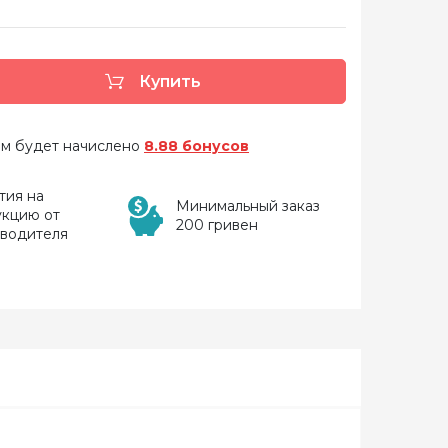
Купить
 вам будет начислено
8.88 бонусов
тия на
Минимальный заказ
укцию от
200 гривен
зводителя