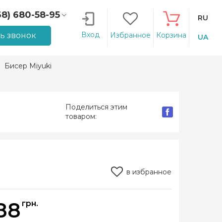
68) 680-58-95
RU
66) 207-14-90
Вход
ть звонок
Избранное
Корзина
UA
Бисер Miyuki
Поделиться этим
товаром:
в избранное
88
грн.