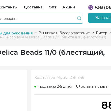
Контакты
Доставка
Опт
Акции
+38 (0
+38 (0
Заказа
Вышивка и бисероплетение
Бисер
ы для рукоделия
45 Бисер Miyuki Delica Beads 11/0 (блестящий, фиолетовый)
elica Beads 11/0 (блестящий,
Код товара: Miyuki_DB-1345
под заказ 2-5 дней
оставить отзыв
8