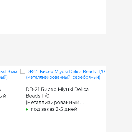
A
DB-21 Бисер Miyuki Delica
DB-23 Б
ый,
Beads 11/0
Beads 1
(металлизированный,
золотис
серебряный)
под заказ 2-5 дней
под з