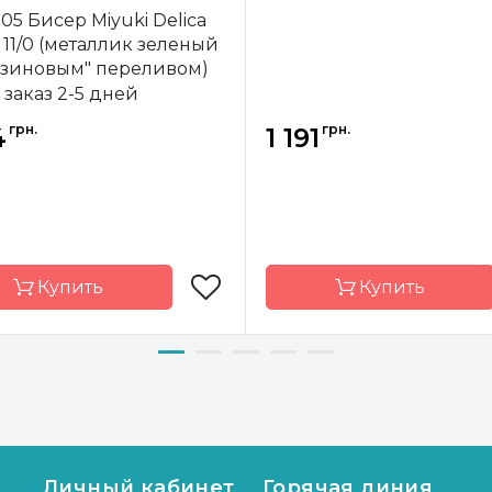
05 Бисер Miyuki Delica
 11/0 (металлик зеленый
нзиновым" переливом)
 заказ 2-5 дней
грн.
грн.
4
1 191
Купить
Купить
д
Miyuki
Бренд
а-
Япония
Страна-
водитель
производитель
иал
стекло
Материал
Личный кабинет
Горячая линия