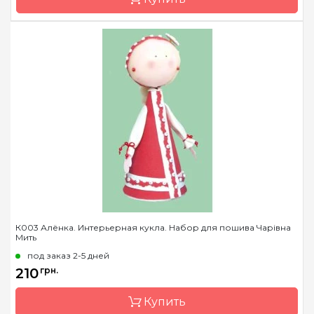
Бренд
Чарівна Мить
Страна-производитель
Украина
Размер
7х17,5 см
К003 Алёнка. Интерьерная кукла. Набор для пошива Чарівна
Мить
под заказ 2-5 дней
210
грн.
Купить