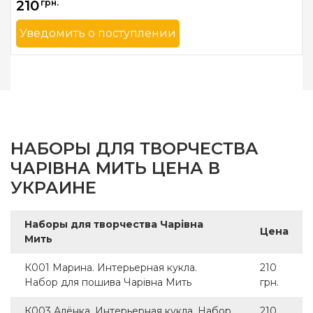
210
грн.
Уведомить о поступлении
Бренд
Чарівна Мить
Страна-производитель
Украина
Размер
7х17,5 см
НАБОРЫ ДЛЯ ТВОРЧЕСТВА
ЧАРІВНА МИТЬ ЦЕНА В
УКРАИНЕ
Наборы для творчества Чарівна
Цена
Мить
К001 Марина. Интерьерная кукла.
210
Набор для пошива Чарівна Мить
грн.
К003 Алёнка. Интерьерная кукла. Набор
210