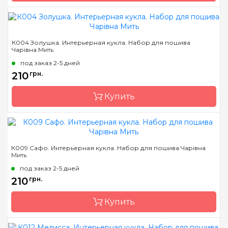
Бренд
Чарівна Мить
К004 Золушка. Интерьерная кукла. Набор для пошива
Чарівна Мить
Страна-производитель
Украина
под заказ 2-5 дней
Размер
7х17,5 см
210
грн.
Купить
Бренд
Чарівна Мить
К009 Сафо. Интерьерная кукла. Набор для пошива Чарівна
Мить
Страна-производитель
Украина
под заказ 2-5 дней
Размер
7х17,5 см
210
грн.
Купить