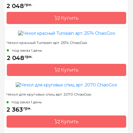
Страна-производитель
Китай
2 048
грн.
Купить
Чехол красный Tunisiain арт. 2574 ChiaoGoo
Бренд
ChiaoGoo/Чиа Гу
под заказ 1 день
Страна-производитель
Китай
2 048
грн.
Купить
Чехол для круговых спиц арт. 2070 ChiaoGoo
Бренд
ChiaoGoo/Чиа Гу
под заказ 1 день
Страна-производитель
Китай
2 363
грн.
Купить