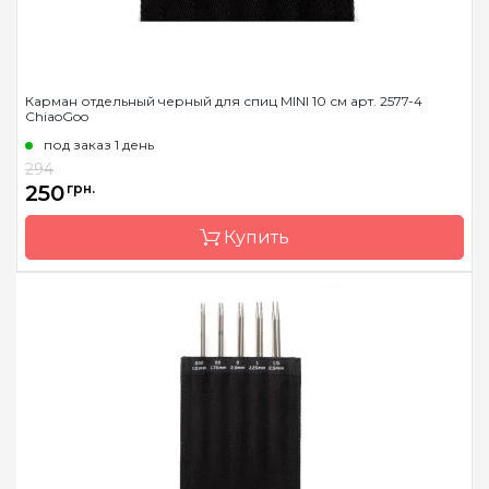
Карман отдельный черный для спиц MINI 10 см арт. 2577-4
ChiaoGoo
под заказ 1 день
294
250
грн.
Купить
Бренд
ChiaoGoo/Чиа Гу
Страна-производитель
Китай