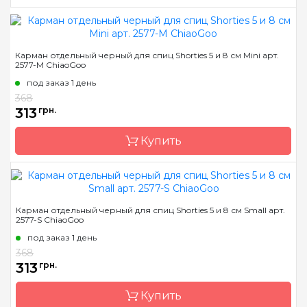
Бренд
ChiaoGoo/Чиа Гу
Карман отдельный черный для спиц Shorties 5 и 8 см Mini арт.
2577-M ChiaoGoo
Страна-производитель
Китай
под заказ 1 день
368
313
грн.
Купить
Бренд
ChiaoGoo/Чиа Гу
Карман отдельный черный для спиц Shorties 5 и 8 см Small арт.
2577-S ChiaoGoo
Страна-производитель
Китай
под заказ 1 день
368
313
грн.
Купить