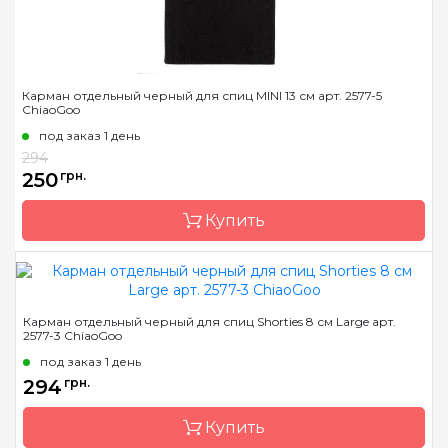
Карман отдельный черный для спиц MINI 13 см арт. 2577-5
ChiaoGoo
под заказ 1 день
294
250
грн.
Купить
Бренд
ChiaoGoo/Чиа Гу
Карман отдельный черный для спиц Shorties 8 см Large арт.
2577-3 ChiaoGoo
Страна-производитель
Китай
под заказ 1 день
294
грн.
Купить