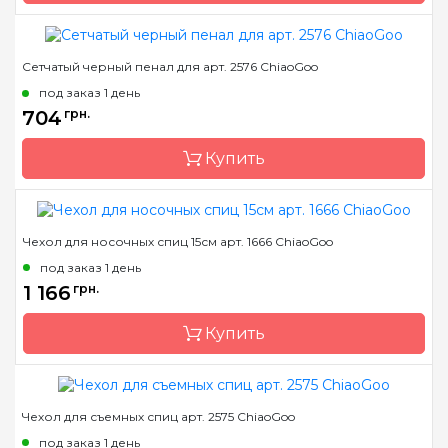
Сетчатый черный пенал для арт. 2576 ChiaoGoo
Бренд
ChiaoGoo/Чиа Гу
под заказ 1 день
Страна-производитель
Китай
704
грн.
Купить
Чехол для носочных спиц 15см арт. 1666 ChiaoGoo
Бренд
ChiaoGoo/Чиа Гу
под заказ 1 день
Страна-производитель
Китай
1 166
грн.
Купить
Чехол для съемных спиц арт. 2575 ChiaoGoo
Бренд
ChiaoGoo/Чиа Гу
под заказ 1 день