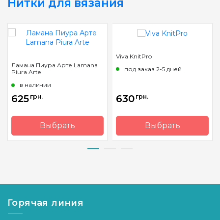
Нитки для вязания
Viva KnitPro
Ламана Пиура Арте Lamana
под заказ 2-5 дней
Piura Arte
в наличии
625
грн.
630
грн.
Выбрать
Выбрать
Бренд
LAMANA
Бренд
KnitPro
Страна-
Германия
Страна-
Индия
производитель
производитель
Вес
50 гр.
Вес
100 гр.
мотка
мотка
Горячая линия
Метраж
400 м.
Метраж
220 м.