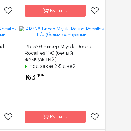
Купить
Miyuki
Бренд
Miyuki
nd
RR-528 Бисер Miyuki Round
пония
Страна-
Япония
Rocailles 11/0 (белый
производитель
жемчужный)
стекло
Материал
стекло
под заказ 2-5 дней
11/0
Размер бисера
11/0
грн.
163
Купить