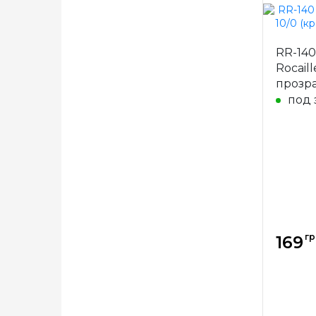
Бренд
RR-140
Страна
Rocail
произв
прозр
Матери
под 
Размер
гр
169