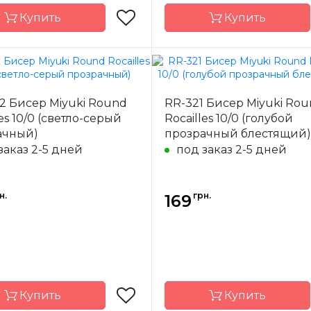
Купить
Купить
Miyuki
Бренд
2 Бисер Miyuki Round
RR-321 Бисер Miyuki Ro
-
Япония
Страна-
Я
les 10/0 (светло-серый
Rocailles 10/0 (голубой
одитель
производитель
ачный)
прозрачный блестящий)
ал
стекло
Материал
заказ 2-5 дней
под заказ 2-5 дней
 бисера
10/0
Размер бисера
н.
грн.
169
Купить
Купить