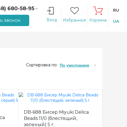
68) 680-58-95
RU
66) 207-14-90
Вход
ть звонок
Избранное
Корзина
UA
Сортировка по:
По умолчанию
DB-688 Бисер Miyuki Delica
ca
Beads 11/0 (блестящий,
зеленый) 5 г.