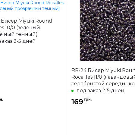
Miyuki
Бренд
 Бисер Miyuki Round
-
Япония
Страна-
Я
les 10/0 (зеленый
одитель
производитель
ачный темный)
ал
стекло
Материал
заказ 2-5 дней
 бисера
10/0
Размер бисера
RR-24 Бисер Miyuki Rou
Rocailles 11/0 (лавандовы
серебристой серединко
под заказ 2-5 дней
н.
грн.
169