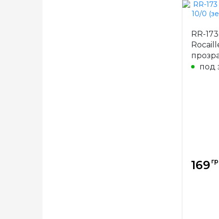
Бренд
RR-173
Страна
Rocail
произв
прозр
Матери
под 
Размер
гр
169