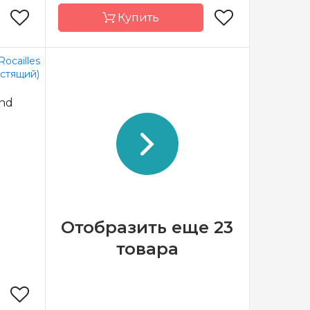
Купить
Miyuki
Бренд
Miyuki
und
пония
Страна-
Япония
производитель
стекло
Материал
стекло
11/0
Размер бисера
10/0
Отобразить еще 23
товара