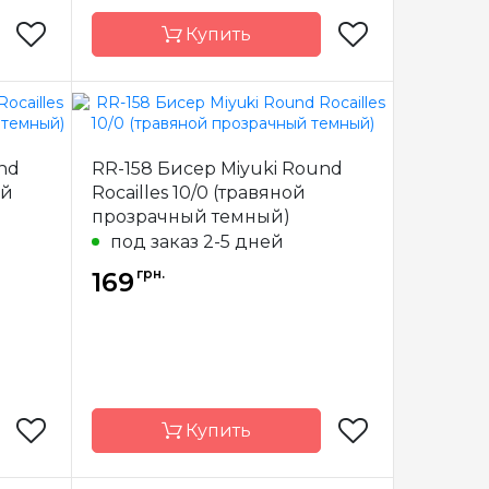
Купить
Miyuki
Бренд
Miyuki
nd
RR-158 Бисер Miyuki Round
пония
Страна-
Япония
ый
Rocailles 10/0 (травяной
производитель
прозрачный темный)
стекло
Материал
стекло
под заказ 2-5 дней
10/0
Размер бисера
11/0
грн.
169
Купить