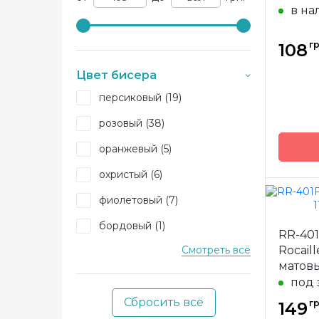
в на
гр
108
Цвет бисера
персиковый (19)
розовый (38)
оранжевый (5)
охристый (6)
фиолетовый (7)
Бренд
бордовый (1)
RR-401
Страна
Смотреть всё
Rocaill
произв
зеленый (46)
матов
Матери
сиреневый (18)
под 
Размер
Сбросить всё
голубой (27)
гр
149