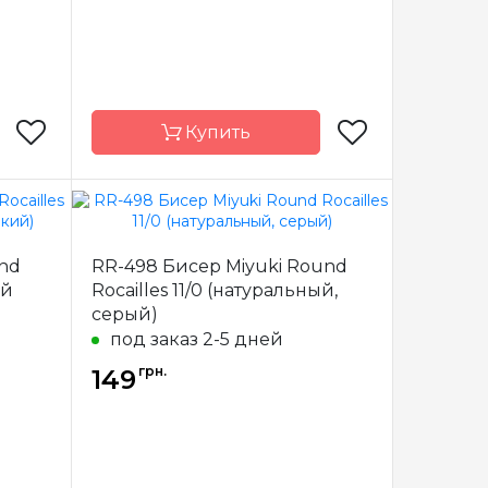
Купить
Miyuki
Бренд
Miyuki
und
RR-498 Бисер Miyuki Round
пония
Страна-
Япония
ый
Rocailles 11/0 (натуральный,
производитель
серый)
стекло
Материал
стекло
под заказ 2-5 дней
11/0
Размер бисера
11/0
грн.
149