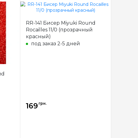
Miyuki
Бренд
Miyuki
RR-141 Бисер Miyuki Round
пония
Страна-
Япония
Rocailles 11/0 (прозрачный
производитель
красный)
стекло
Материал
стекло
под заказ 2-5 дней
11/0
Размер бисера
11/0
nd
грн.
169