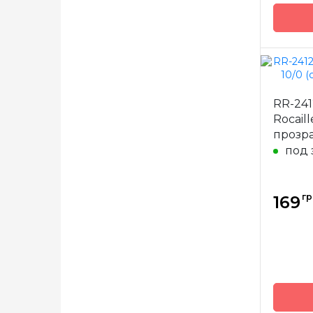
Бренд
RR-241
Страна
Rocail
произв
прозр
Матери
под 
Размер
гр
169