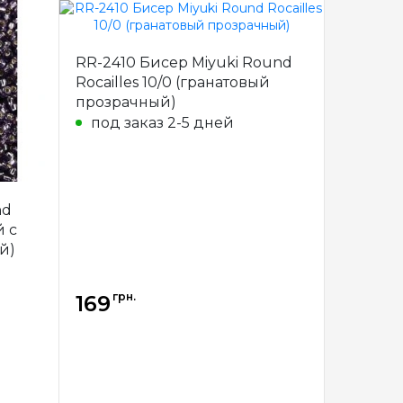
Miyuki
Бренд
Miyuki
RR-2410 Бисер Miyuki Round
пония
Страна-
Япония
Rocailles 10/0 (гранатовый
производитель
прозрачный)
стекло
Материал
стекло
под заказ 2-5 дней
10/0
Размер бисера
10/0
nd
й с
й)
грн.
169