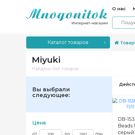
О нас
Каталог товаров
Товар
Miyuki
Найдено
546 товаров
Дейст
Вы выбрали
следующее:
DB-153
Цена
Beads 
серый) 
от
до
грн.