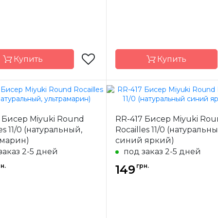
Купить
Купить
Miyuki
Бренд
 Бисер Miyuki Round
RR-417 Бисер Miyuki Ro
-
Япония
Страна-
Я
es 11/0 (натуральный,
Rocailles 11/0 (натуральн
одитель
производитель
амарин)
синий яркий)
ал
стекло
Материал
заказ 2-5 дней
под заказ 2-5 дней
 бисера
11/0
Размер бисера
н.
грн.
149