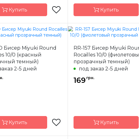
Купить
Купить
Miyuki
Бренд
D Бисер Miyuki Round
RR-157 Бисер Miyuki Rou
-
Япония
Страна-
Я
les 10/0 (красный
Rocailles 10/0 (фиолетов
одитель
производитель
ачный темный)
прозрачный темный)
ал
стекло
Материал
заказ 2-5 дней
под заказ 2-5 дней
 бисера
10/0
Размер бисера
н.
грн.
169
Купить
Купить