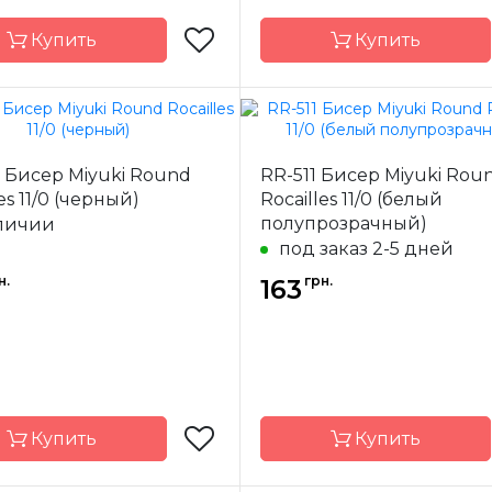
Купить
Купить
Miyuki
Бренд
 Бисер Miyuki Round
RR-511 Бисер Miyuki Rou
-
Япония
Страна-
Я
es 11/0 (черный)
Rocailles 11/0 (белый
одитель
производитель
полупрозрачный)
личии
ал
стекло
Материал
под заказ 2-5 дней
 бисера
11/0
Размер бисера
н.
грн.
163
Купить
Купить