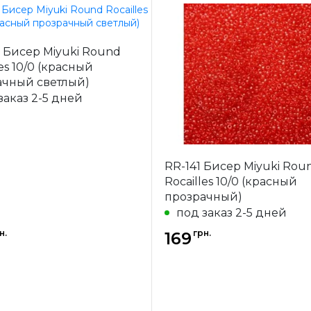
Miyuki
Бренд
 Бисер Miyuki Round
-
Япония
Страна-
Я
les 10/0 (красный
одитель
производитель
ачный светлый)
ал
стекло
Материал
заказ 2-5 дней
 бисера
11/0
Размер бисера
RR-141 Бисер Miyuki Rou
Rocailles 10/0 (красный
прозрачный)
под заказ 2-5 дней
н.
грн.
169