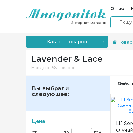
О нас
Каталог товаров
Товар
Lavender & Lace
Найдено
58 товаров
Дейст
Вы выбрали
следующее:
Цена
LL1 Se
случа
от
до
грн.