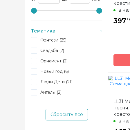
крести
Lavend
в на
г
397
Тематика
Фэнтези (25)
Свадьба (2)
Орнамент (2)
Новый год (6)
Люди Дети (21)
Бренд
Ангелы (2)
Страна
LL31 M
произв
песня
Размер
кресто
Сбросить всё
Зашивк
Lace
в на
г