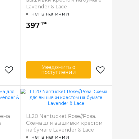
Lavender & Lace
нет в наличии
грн.
397
Уведомить о
поступлении
& Lace
Бренд
Lavender & Lace
США
Страна-
США
производитель
42.5 см
Размер
19х27 см
хема
LL20 Nantucket Rose//Роза.
тичная
Зашивка
частичная
а
Схема для вышивки крестом
на бумаге Lavender & Lace
нет в наличии