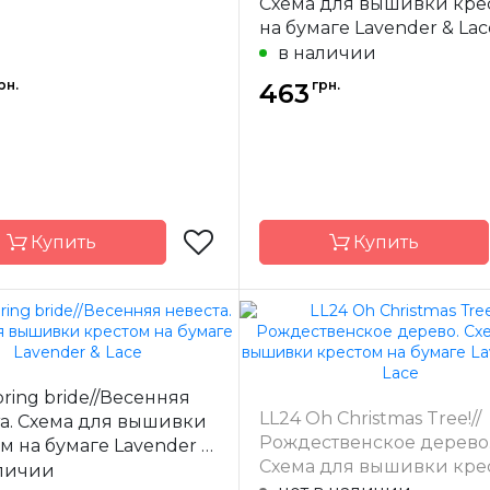
Схема для вышивки кре
на бумаге Lavender & Lac
в наличии
рн.
грн.
463
Купить
Купить
Lavender & Lace
Бренд
Lavender 
-
США
Страна-
pring bride//Весенняя
одитель
производитель
LL24 Oh Christmas Tree!//
а. Схема для вышивки
33 x 41.5 см
Размер
28.5 
Рождественское дерево
м на бумаге Lavender &
Схема для вышивки кре
а
частичная
Зашивка
час
личии