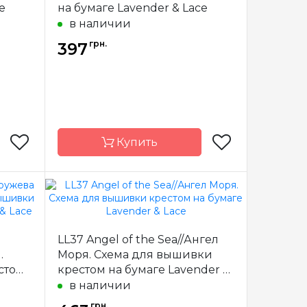
e
на бумаге Lavender & Lace
в наличии
грн.
397
Купить
& Lace
Бренд
Lavender & Lace
США
Страна-
США
LL37 Angel of the Sea//Ангел
производитель
.
Моря. Схема для вышивки
х36 см
Размер
19 x 27 см
стом
крестом на бумаге Lavender &
тичная
Зашивка
частичная
e
Lace
в наличии
грн.