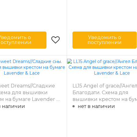
Уведомить о
Уведомить о
поступлении
поступлении
Lavender & Lace
Бренд
Lavender 
-
США
Страна-
одитель
производитель
27 x 37.5 см
Размер
25 x 
weet Dreams//Сладкие
LL15 Angel of grace//Анге
а
частичная
Зашивка
час
Схема для вышивки
Благодати. Схема для
м на бумаге Lavender &
вышивки крестом на бу
Lavender & Lace
в наличии
нет в наличии