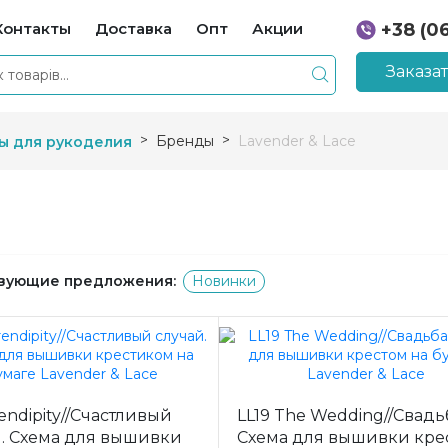
Контакты
Доставка
Опт
Акции
+38 (0
+38 (0
Заказа
Бренды
Lavender & Lace
ы для рукоделия
вующие предложения:
Новинки
rendipity//Счастливый
LL19 The Wedding//Свадь
й. Схема для вышивки
Схема для вышивки кре