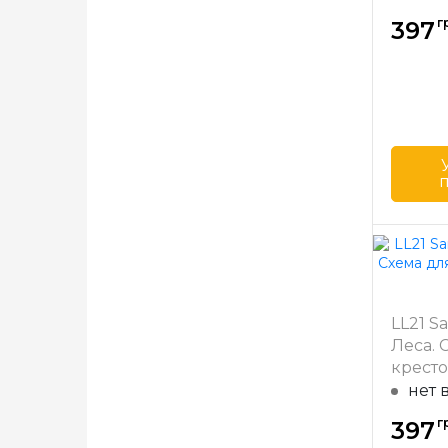
г
397
Бренд
Страна
произв
Размер
LL21 Sa
Зашивк
Леса.
кресто
Lace
нет 
г
397