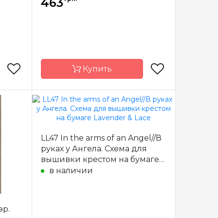
463
Купить
& Lace
Бренд
Lavender & Lace
США
Страна-
США
LL47 In the arms of an Angel//В
производитель
руках у Ангела. Схема для
x 44 см
Размер
32.5 x 38.5 см
вышивки крестом на бумаге
тичная
Зашивка
частичная
Lavender & Lace
в наличии
эр.