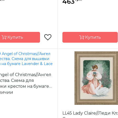
463
Купить
Купить
Lavender & Lace
Бренд
Lavender 
-
США
Страна-
ngel of Christmas//Ангел
одитель
производитель
тва. Схема для
23.5 x 28.5 см
Размер
30 
ки крестом на бумаге
а
частичная
Зашивка
час
er & Lace
личии
LL45 Lady Claire//Леди Кл