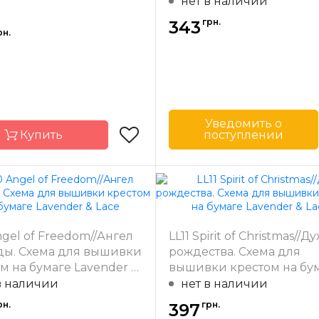
на бумаге Lavender & Lac
нет в наличии
грн.
343
рн.
Уведомить о
Купить
поступлении
Бренд
Lavender 
Страна-
производитель
Lavender & Lace
Размер
31 x 
-
США
ngel of Freedom//Ангел
LL11 Spirit of Christmas//Ду
одитель
Зашивка
час
ды. Схема для вышивки
рождества. Схема для
22 x 44 см
м на бумаге Lavender &
вышивки крестом на бу
а
частичная
Lavender & Lace
в наличии
нет в наличии
рн.
грн.
397