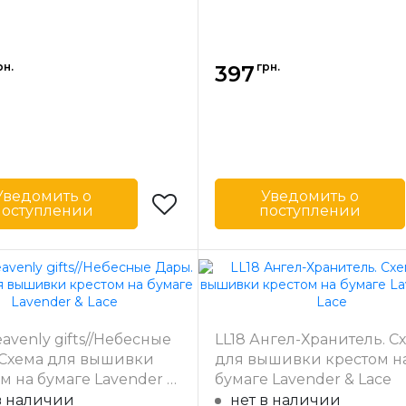
рн.
грн.
397
Уведомить о
Уведомить о
поступлении
поступлении
Lavender & Lace
Бренд
Lavender 
-
США
Страна-
одитель
производитель
26 x 35 см
Размер
26 x 
eavenly gifts//Небесные
LL18 Ангел-Хранитель. С
а
частичная
Зашивка
час
 Схема для вышивки
для вышивки крестом н
м на бумаге Lavender &
бумаге Lavender & Lace
в наличии
нет в наличии