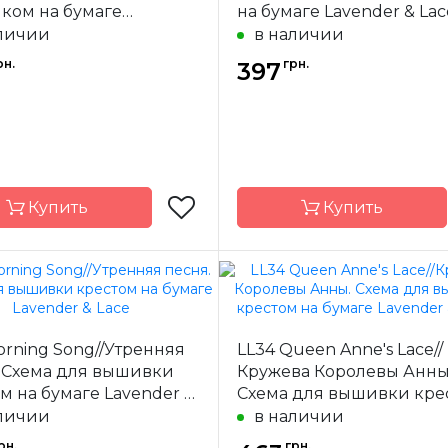
ком на бумаге
на бумаге Lavender & Lac
er & Lace
личии
в наличии
рн.
грн.
397
Купить
Купить
Lavender & Lace
Бренд
Lavender 
-
США
Страна-
orning Song//Утренняя
LL34 Queen Anne's Lace//
одитель
производитель
. Схема для вышивки
Кружева Королевы Анны
27 x 37.5 см
Размер
48
м на бумаге Lavender &
Схема для вышивки кре
а
частичная
Зашивка
час
на бумаге Lavender & Lac
личии
в наличии
рн.
грн.