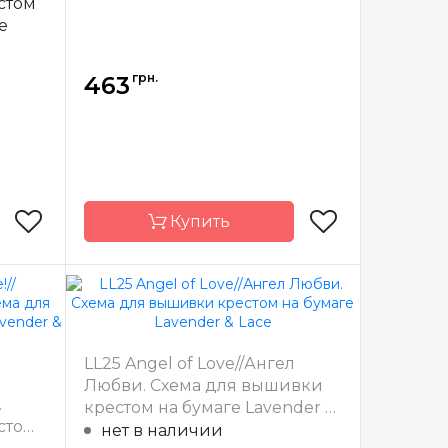
стом
e
грн.
463
Купить
& Lace
Бренд
Lavender & Lace
США
Страна-
США
LL25 Angel of Love//Ангел
производитель
Любви. Схема для вышивки
x 34 см
Размер
20 x 35 см
.
крестом на бумаге Lavender &
стом
тичная
Зашивка
частичная
Lace
нет в наличии