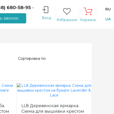
68) 680-58-95
RU
66) 207-14-90
Вход
ть звонок
UA
Избранное
Корзина
Сортировка по:
ба.
LL8 Деревенская ярмарка.
стом
Схема для вышивки крестом