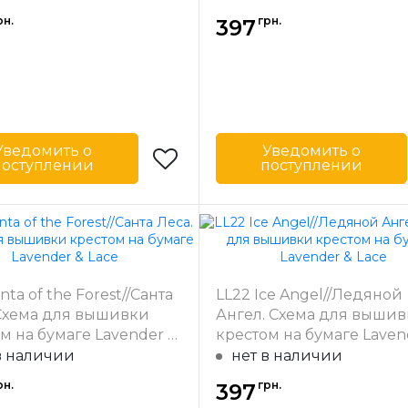
рн.
грн.
397
Уведомить о
Уведомить о
поступлении
поступлении
Lavender & Lace
Бренд
Lavender 
-
США
Страна-
одитель
производитель
30.5 x 35 см
Размер
29
nta of the Forest//Санта
LL22 Ice Angel//Ледяной
а
частичная
Зашивка
час
 Схема для вышивки
Ангел. Схема для выши
м на бумаге Lavender &
крестом на бумаге Laven
Lace
в наличии
нет в наличии
рн.
грн.
397