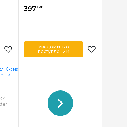
грн.
397
Уведомить о
поступлении
& Lace
Бренд
Lavender & Lace
США
Страна-
США
производитель
х37 см
Размер
27 x 36 см
тичная
Зашивка
частичная
вки
der &