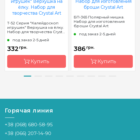
БП-365 Полярный мишка.
Набор для изготовления
Т-52 Серия "Калейдоскоп
броши Crystal Art
игрушек" Верхушка на ёлку.
Набор для творчества Crystal
под заказ 2-5 дней
Art
под заказ 2-5 дней
332
грн.
386
грн.
Купить
Купить
Бренд
Crystal Art
Бренд
Crystal Art
Страна-
Украина
Страна-
Украина
производитель
производитель
Горячая линия
Размер
17х22,5см.
Размер
4,3х5,0 см.
+38 (068) 680-58-95
+38 (066) 207-14-90