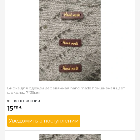
Страна-производитель
Украина
Бирка для одежды деревянная hand made пришивная цвет
шоколад 7*35мм
нет в наличии
15
грн.
Уведомить о поступлении
Бренд
Mnogonitok
Страна-производитель
Украина