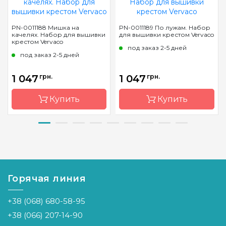
PN-0011188 Мишка на
PN-0011189 По лужам. Набор
качелях. Набор для вышивки
для вышивки крестом Vervaco
крестом Vervaco
под заказ 2-5 дней
под заказ 2-5 дней
1 047
грн.
1 047
грн.
Купить
Купить
Бренд
Vervaco
Бренд
Vervaco
Страна-
Бельгия
Страна-
Бельгия
производитель
производитель
Горячая линия
Размер
15x16 см
Размер
16x12 см
Канва
Aida № 16
Канва
Aida № 16
+38 (068) 680-58-95
Zweigart
Zweigart
+38 (066) 207-14-90
Зашивка
частичная
Зашивка
частичная