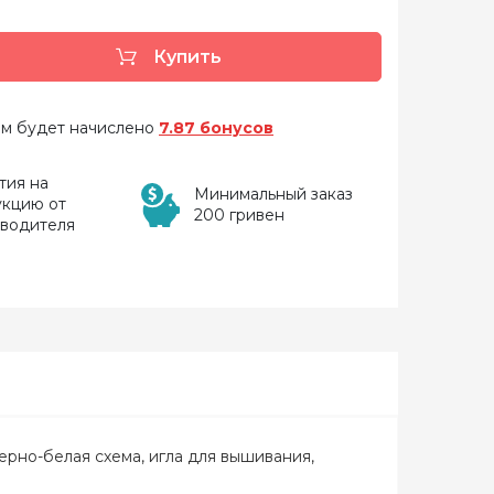
Купить
 вам будет начислено
7.87 бонусов
тия на
Минимальный заказ
укцию от
200 гривен
зводителя
ерно-белая схема, игла для вышивания,