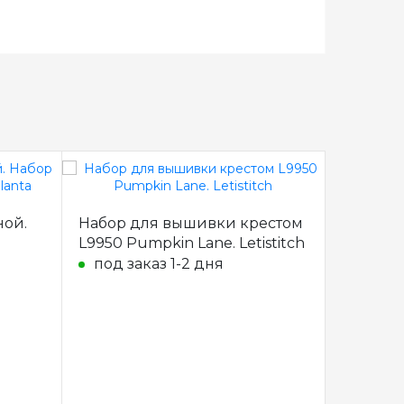
ной.
Набор для вышивки крестом
L9950 Pumpkin Lane. Letistitch
под заказ 1-2 дня
2319 Зо
вышивки