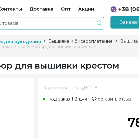
Контакты
Доставка
Опт
Акции
+38 (0
+38 (0
Заказа
Вышивка и бисероплетение
Вышивка
ы для рукоделия
 Зима. Luca-S Набор для вышивки крестом
абор для вышивки крестом
Код товара: lucas_BC218
под заказ 1-2 дня
оставить отзыв
7