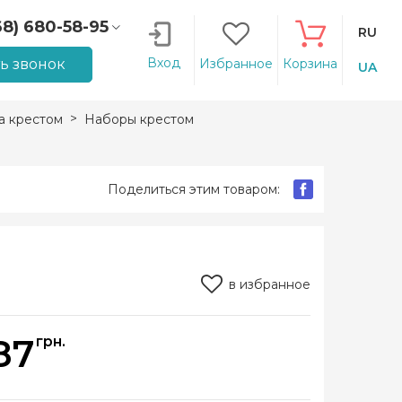
68) 680-58-95
RU
66) 207-14-90
Вход
ть звонок
Избранное
Корзина
UA
 крестом
Наборы крестом
Поделиться этим товаром:
в избранное
87
грн.