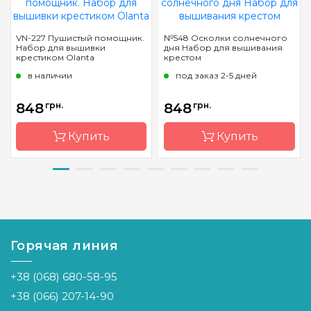
VN-227 Пушистый помощник.
№548 Осколки солнечного
Набор для вышивки
дня Набор для вышивания
крестиком Olanta
крестом
в наличии
под заказ 2-5 дней
848
грн.
848
грн.
Купить
Купить
Бренд
Olanta
Бренд
Чарівна
Мить
Страна-
Украина
производитель
Страна-
Украина
производитель
Горячая линия
Размер
22х22
Размер
42x28 см
Канва
Aida
+38 (068) 680-58-95
Zweigart
Канва
Aida 14
16 белая
+38 (066) 207-14-90
Зашивка
полная