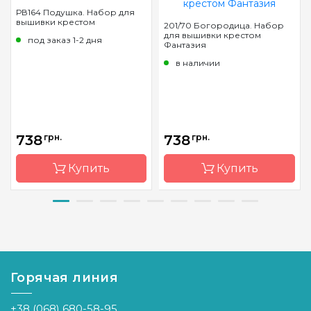
РВ164 Подушка. Набор для
вышивки крестом
201/70 Богородица. Набор
для вышивки крестом
под заказ 1-2 дня
Фантазия
в наличии
738
грн.
738
грн.
Купить
Купить
Бренд
Luca-S
Бренд
Фантазия
Страна-
Молдова
Страна-
Украина
производитель
производитель
Горячая линия
Размер
40x40 cm
Размер
22х30 см
Канва
Fein-
Канва
Аида 16
+38 (068) 680-58-95