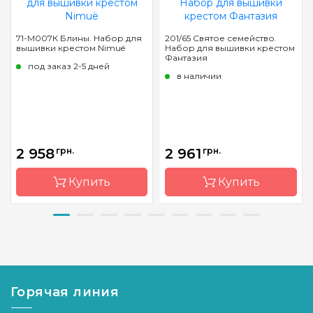
71-М007К Блины. Набор для
201/65 Святое семейство.
вышивки крестом Nimuë
Набор для вышивки крестом
Фантазия
под заказ 2-5 дней
в наличии
2 958
грн.
2 961
грн.
Купить
Купить
Бренд
Nimuë
Бренд
Фантазия
Страна-
Франция
Страна-
Украина
производитель
производитель
Горячая линия
Размер
23*13 см
Размер
40х40 см